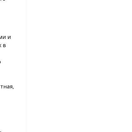
Сорта редиса
Свекла
ми и
Томаты
 в
Сорта томатов
о
Тыква
тная,
Астры
Астры — сорта
,
Астры — выращивание