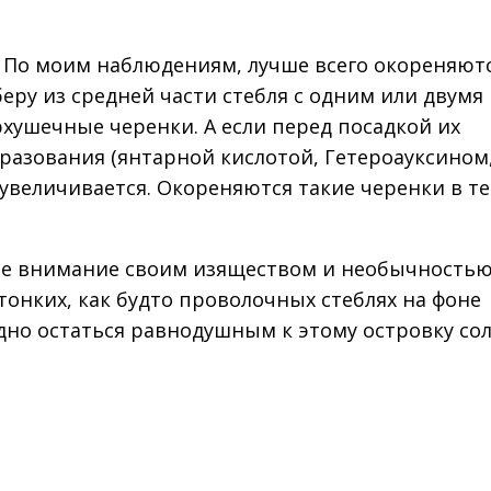
. По моим наблюдениям, лучше всего окореняют
беру из средней части стебля с одним или двумя
хушечные черенки. А если перед посадкой их
азования (янтарной кислотой, Гетероауксином
увеличивается. Окореняются такие черенки в т
бе внимание своим изяществом и необычностью
тонких, как будто проволочных стеблях на фоне
дно остаться равнодушным к этому островку со