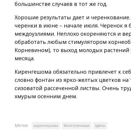
большинстве случаев в тот же год.
Хорошие результаты дает и черенкование
черенки в июне – начале июля. Черенок я 
междоузлиями. Неплохо окореняются и вер
обработать любым стимулятором корнеобр
Корневином), то выход молодых растений 
месяца.
Киренгешома обязательно привлечет к се
словно фонтан из ярко-желтых цветков на 
сизоватой рассеченной листвы. Очень тру
хмурым осенним днем.
Метки:
киренгешома
Многолетники
Цветы