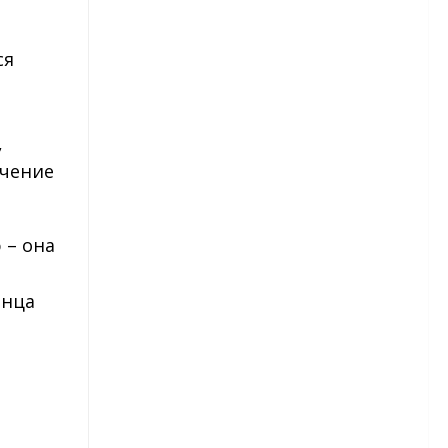
Георгины — размножение
ся
Однолетние георгины
Гладиолусы
,
ечение
Сорта гладиолусов
Гладиолусы — посадка
 – она
Гладиолусы — уход
лнца
Гладиолусы — уборка и
хранение
Детки гладиолусов
Гортензия