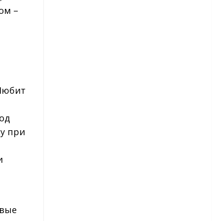
рассады
ом –
Астры — посев в грунт
Астры многолетние
Бархатцы
 Любит
Бархатцы – сорта
под
Бархатцы – посадка и уход
ку при
Гвоздика
и
Гвоздика — виды и сорта
Гвоздика — посадка и уход
Гвоздика травянка
рвые