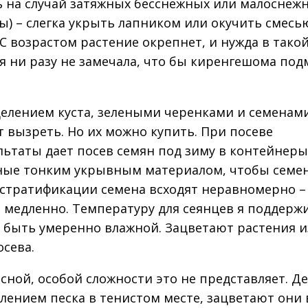
ь на случай затяжных бесснежных или малоснеж
ы) – слегка укрыть лапником или окучить смесь
 С возрастом растение окрепнет, и нужда в тако
т я ни разу не замечала, что бы киренгешома по
елением куста, зелеными черенками и семенами
 вызреть. Но их можно купить. При посеве
ьтаты дает посев семян под зиму в контейнеры
ные тонким укрывным материалом, чтобы семен
стратификации семена всходят неравномерно – 
т медленно. Температуру для сеянцев я поддерж
а быть умеренно влажной. Зацветают растения и
осева.
ной, особой сложности это не представляет. Д
лением песка в тенистом месте, зацветают они 