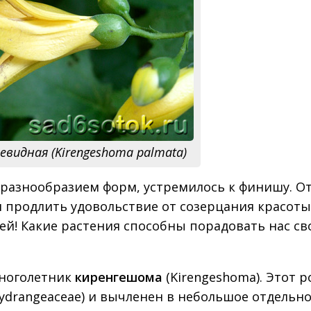
видная (Kirengeshoma palmata)
 разнообразием форм, устремилось к финишу. О
я продлить удовольствие от созерцания красоты
ей! Какие растения способны порадовать нас с
многолетник
киренгешома
(Kirengeshoma). Этот р
ydrangeaceae) и вычленен в небольшое отдельн