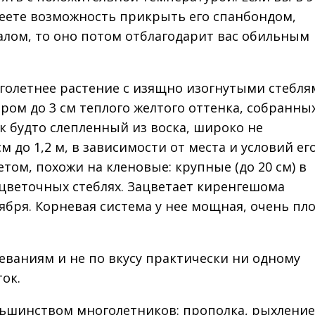
меете возможность прикрыть его спанбондом,
лом, то оно потом отблагодарит вас обильным
голетнее растение с изящно изогнутыми стебля
ом до 3 см теплого желтого оттенка, собранных
к будто слепленный из воска, широко не
м до 1,2 м, в зависимости от места и условий ег
том, похожи на кленовые: крупные (до 20 см) в
 цветочных стеблях. Зацветает киренгешома
тября. Корневая система у нее мощная, очень пло
ваниям и не по вкусу практически ни одному
ок.
ольшинством многолетников: прополка, рыхление