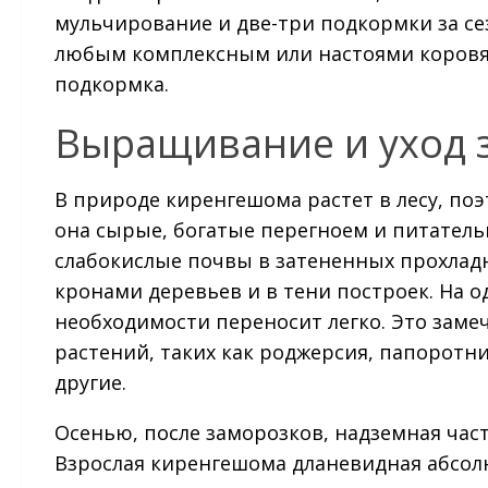
мульчирование и две-три подкормки за се
любым комплексным или настоями коровяк
подкормка.
Выращивание и уход 
В природе киренгешома растет в лесу, поэ
она сырые, богатые перегноем и питате
слабокислые почвы в затененных прохладн
кронами деревьев и в тени построек. На о
необходимости переносит легко. Это зам
растений, таких как роджерсия, папоротни
другие.
Осенью, после заморозков, надземная част
Взрослая киренгешома дланевидная абсол