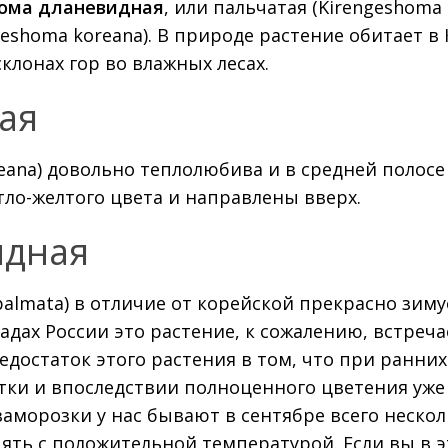
ома дланевидная
, или пальчатая (Kirengeshoma
geshoma koreana). В природе растение обитает в
клонах гор во влажных лесах.
ая
eana) довольно теплолюбива и в средней полосе
етло-желтого цвета и направлены вверх.
идная
almata) в отличие от корейской прекрасно зиму
адах России это растение, к сожалению, встреча
едостаток этого растения в том, что при ранних
тки и впоследствии полноценного цветения уже
заморозки у нас бывают в сентябре всего неско
ять с положительной температурой. Если вы в э