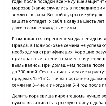
годы после посадки все же лучше защитит
морозов (какие случались в последние зим
земли с песком. Весной я укрытие убираю.
защите отпадет. У себя в саду за шесть ле
даже в самые холодные зимы.
Размножается киренгешома дланевидная д
Правда, в Подмосковье семена не успевают
необходима стратификация. Хорошие резул
прикопанные в тенистом месте и утеплен
вымывались. При домашнем посеве после 
до 300 дней. Сеянцы очень мелкие и расту
пределах 12–15°C. Почва постоянно должн
семян на 3–4-й, а иногда на 5-й год после п
Делить корневища киренгешомы лучше вес
нужно высаживать в рыхлую почву с добав