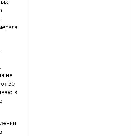
ных
Гвоздика китайская
ю
й
Гвоздика турецкая
дмерзла
Гвоздика перистая
Гвоздика Шабо
.
Гвоздика голландская
,
Георгины
а не
от 30
Сорта георгинов
иваю в
з
Георгины — посадка
Георгины — уход
еленки
Георгины — уборка и
в
хранение