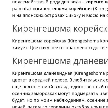
подсемейство. В роду два вида –
киренгеш
palmata), и
киренгешома корейская
(Kiren
и на японских островах Сикоку и Кюсю на с
Киренгешома корейск
Киренгешома корейская (Kirengeshoma kor
зимует. Цветки у нее от оранжевого до св
Киренгешома дланев
Киренгешома дланевидная (Kirengeshoma p
цветет в средней полосе. В любительских с
еще редко. На мой взгляд, единственный н
осенних заморозках могут подмерзать цве
будет. Но по моим наблюдениям, осенние 
ночей, затем до середины октября ночи оп