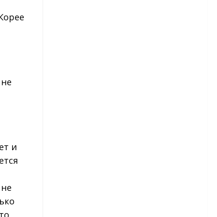
 Корее
Капуста брокколи
Картофель
Сорта картофеля
 не
Лук
Морковь
Огурцы
ет и
Сорта огурцов
ется
Перец
 не
Сорта перца
лько
то
Редис