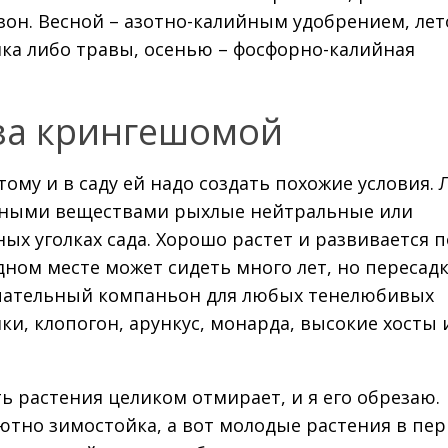
зон. Весной – азотно-калийным удобрением, лет
а либо травы, осенью – фосфорно-калийная
за крингешомой
тому и в саду ей надо создать похожие условия.
льными веществами рыхлые нейтральные или
ых уголках сада. Хорошо растет и развивается 
дном месте может сидеть много лет, но пересад
ечательный компаньон для любых тенелюбивых
ки, клопогон, арункус, монарда, высокие хосты 
ь растения целиком отмирает, и я его обрезаю.
ютно зимостойка, а вот молодые растения в пе