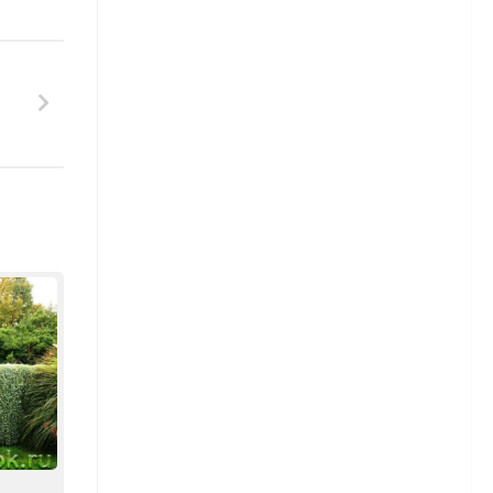
Гортензия — виды и сорта
Гортензия — посадка и уход
Ирисы
Бородатые ирисы
Луковичные ирисы
Сибирские ирисы
Японские ирисы
Пионы
Пионы — сорта
Пионы — посадка