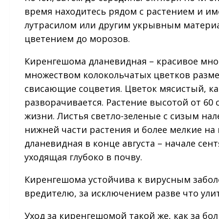
время находитесь рядом с растением и и
лутрасилом или другим укрывным материа
цветением до морозов.
Киренгешома дланевидная – красивое мно
множеством колокольчатых цветков размер
свисающие соцветия. Цветок мясистый, ка
разворачивается. Растение высотой от 60 с
жизни. Листья светло-зеленые с сизым нале
нижней части растения и более мелкие на
дланевидная в конце августа – начале сен
уходящая глубоко в почву.
Киренгешома устойчива к вирусным заболе
вредителю, за исключением разве что улит
Уход за киренгешомой такой же, как за б