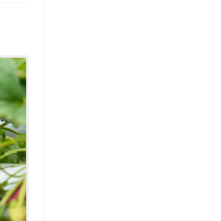
Сорта редиса
Свекла
Томаты
Сорта томатов
Тыква
Астры
Астры — сорта
Астры — выращивание