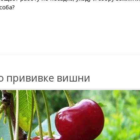
соба?
о прививке вишни