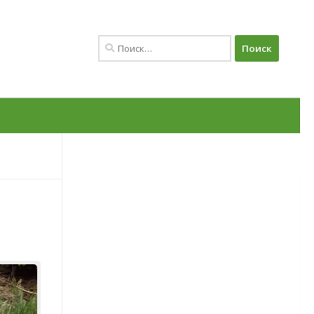
Найти:
Овощи
Баклажаны
Сорта баклажанов