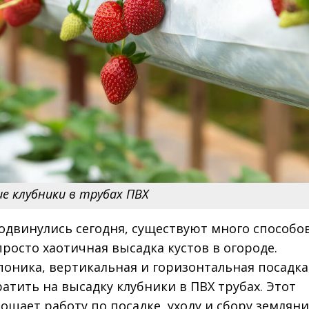
е клубники в трубах ПВХ
двинулись сегодня, существуют много способо
росто хаотичная высадка кустов в огороде.
оника, вертикальная и горизонтальная посадка
ратить на высадку клубники в ПВХ трубах. Этот
ощает работу по посадке, уходу и сбору земляни