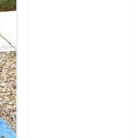
Зелень
Кабачки
Капуста
Капуста белокочанная
Сорта белокочанной капусты
Капуста брюссельская
Капуста кольраби
Капуста савойская
Капуста цветная
Капуста пекинская