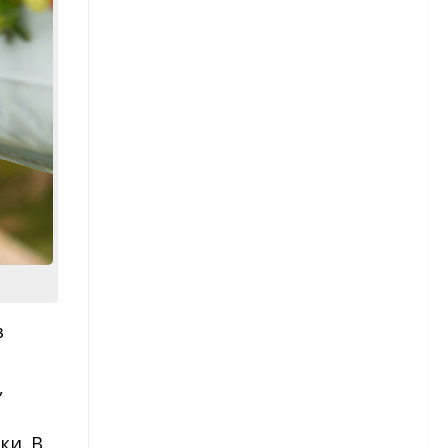
рассады
Астры — посев в грунт
Астры многолетние
Бархатцы
Бархатцы – сорта
Бархатцы – посадка и уход
Гвоздика
в
Гвоздика — виды и сорта
Гвоздика — посадка и уход
,
Гвоздика травянка
ки. В