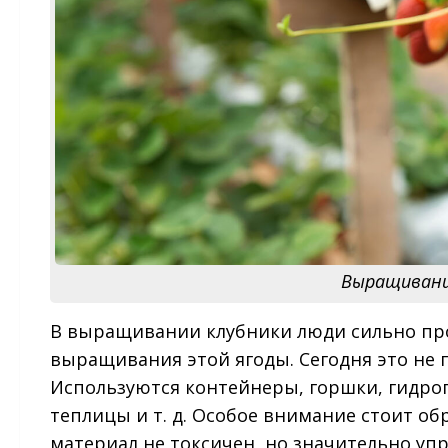
Выращивани
В выращивании клубники люди сильно про
выращивания этой ягоды. Сегодня это не п
Используются контейнеры, горшки, гидроп
теплицы и т. д. Особое внимание стоит об
материал не токсичен, но значительно упр