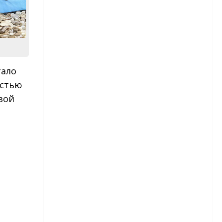
Капуста брокколи
Картофель
Сорта картофеля
тало
остью
Лук
вой
Морковь
Огурцы
Сорта огурцов
Перец
Сорта перца
Редис