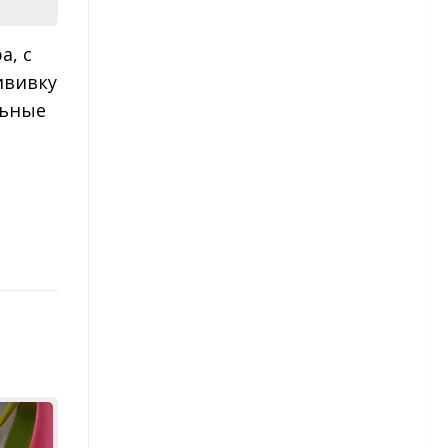
Гортензия — виды и сорта
а, с
Гортензия — посадка и уход
ививку
льные
Ирисы
Бородатые ирисы
Луковичные ирисы
Сибирские ирисы
Японские ирисы
Пионы
Пионы — сорта
Пионы — посадка