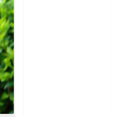
Георгины — размножение
Однолетние георгины
Гладиолусы
Сорта гладиолусов
Гладиолусы — посадка
Гладиолусы — уход
Гладиолусы — уборка и
хранение
Детки гладиолусов
Гортензия