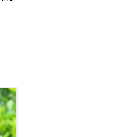
Гвоздика китайская
Гвоздика турецкая
Гвоздика перистая
Гвоздика Шабо
Гвоздика голландская
Георгины
Сорта георгинов
Георгины — посадка
Георгины — уход
Георгины — уборка и
хранение