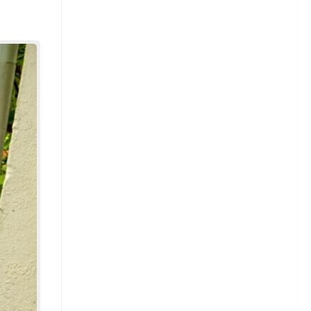
Сорта редиса
Свекла
Томаты
Сорта томатов
Тыква
Астры
Астры — сорта
Астры — выращивание