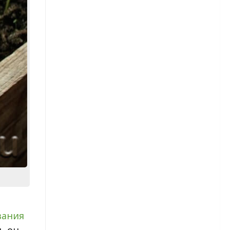
Георгины — размножение
Однолетние георгины
Гладиолусы
Сорта гладиолусов
Гладиолусы — посадка
Гладиолусы — уход
Гладиолусы — уборка и
хранение
Детки гладиолусов
ания
Гортензия
ь он