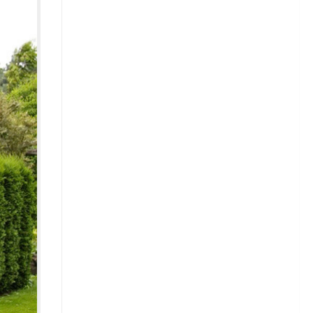
Зелень
Кабачки
Капуста
Капуста белокочанная
Сорта белокочанной капусты
Капуста брюссельская
Капуста кольраби
Капуста савойская
Капуста цветная
Капуста пекинская