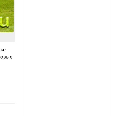
Капуста брокколи
Картофель
Сорта картофеля
Лук
 из
довые
Морковь
Огурцы
Сорта огурцов
Перец
Сорта перца
Редис