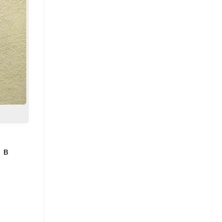
рассады
Астры — посев в грунт
Астры многолетние
Бархатцы
Бархатцы – сорта
Бархатцы – посадка и уход
Гвоздика
 в
Гвоздика — виды и сорта
Гвоздика — посадка и уход
Гвоздика травянка