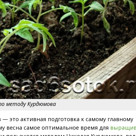
 по методу Курдюмова
в — это активная подготовка к самому главному
тому весна самое оптимальное время для
выращив
ки пользуются методом Николая Курдюмова, вед