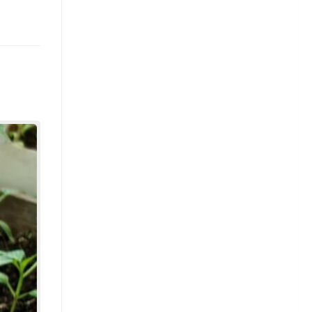
Гвоздика китайская
Гвоздика турецкая
Гвоздика перистая
Гвоздика Шабо
Гвоздика голландская
Георгины
Сорта георгинов
Георгины — посадка
Георгины — уход
Георгины — уборка и
хранение