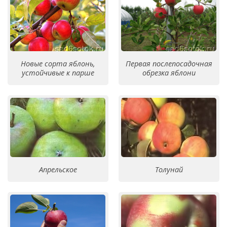
Новые сорта яблонь,
Первая послепосадочная
устойчивые к парше
обрезка яблони
Апрельское
Толунай