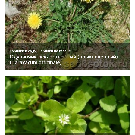
,
Сорняки в саду
Сорняки на газоне
Одуванчик лекарственный (обыкновенный)
(Taraxacum officinale)