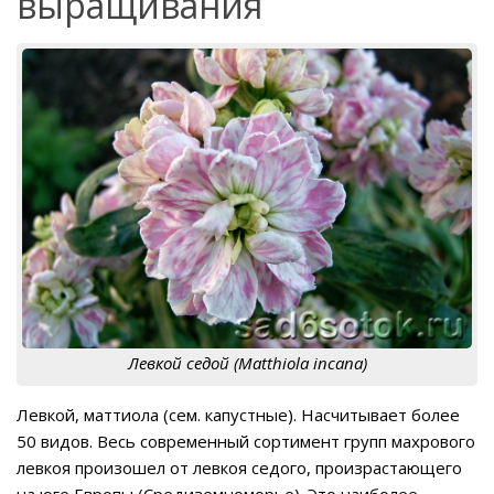
выращивания
Левкой седой (Matthiola incana)
Левкой, маттиола
(сем. капустные). Насчитывает более
50 видов. Весь современный сортимент групп махрового
левкоя произошел от левкоя седого, произрастающего
на юге Европы (Средиземноморье). Это наиболее