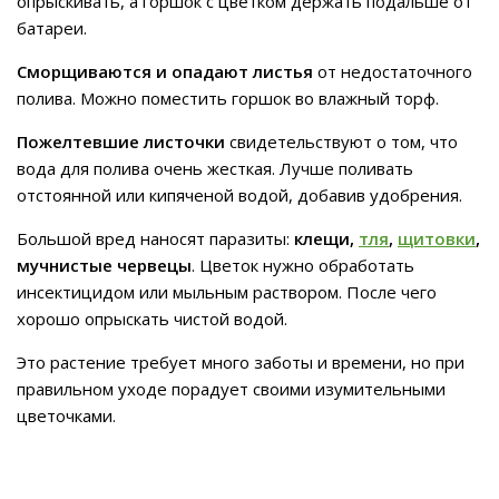
опрыскивать, а горшок с цветком держать подальше от
батареи.
Сморщиваются и опадают листья
от недостаточного
полива. Можно поместить горшок во влажный торф.
Пожелтевшие листочки
свидетельствуют о том, что
вода для полива очень жесткая. Лучше поливать
отстоянной или кипяченой водой, добавив удобрения.
Большой вред наносят паразиты:
клещи,
тля
,
щитовки
,
мучнистые червецы
. Цветок нужно обработать
инсектицидом или мыльным раствором. После чего
хорошо опрыскать чистой водой.
Это растение требует много заботы и времени, но при
правильном уходе порадует своими изумительными
цветочками.