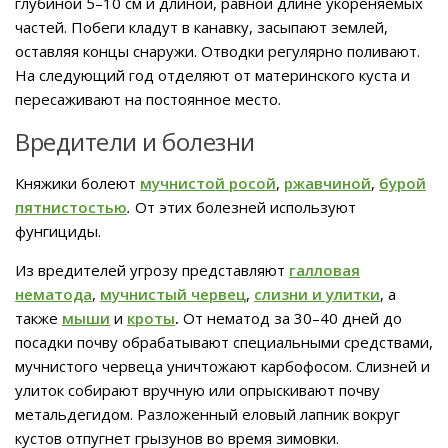
глубиной 5–10 см и длиной, равной длине укореняемых
частей. Побеги кладут в канавку, засыпают землей,
оставляя концы снаружи. Отводки регулярно поливают.
На следующий год отделяют от материнского куста и
пересаживают на постоянное место.
Вредители и болезни
Княжики болеют
мучнистой росой
,
ржавчиной
,
бурой
пятнистостью
.
От этих болезней используют
фунгициды.
Из вредителей угрозу представляют
галловая
нематода
,
мучнистый червец
,
слизни и улитки
, а
также
мыши
и
кроты
.
От нематод за 30–40 дней до
посадки почву обрабатывают специальными средствами,
мучнистого червеца уничтожают карбофосом. Слизней и
улиток собирают вручную или опрыскивают почву
метальдегидом. Разложенный еловый лапник вокруг
кустов отпугнет грызунов во время зимовки.