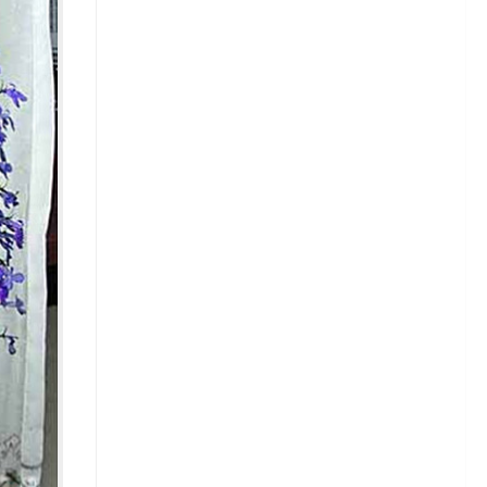
Зелень
Кабачки
Капуста
Капуста белокочанная
Сорта белокочанной капусты
Капуста брюссельская
Капуста кольраби
Капуста савойская
Капуста цветная
Капуста пекинская