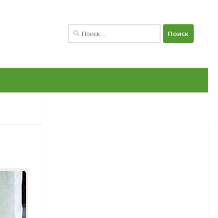
Найти:
Овощи
Баклажаны
Сорта баклажанов