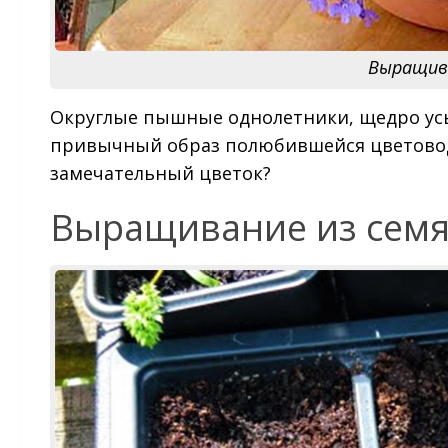
Выращива
Округлые пышные однолетники, щедро ус
привычный образ полюбившейся цветовода
замечательный цветок?
Выращивание из сем