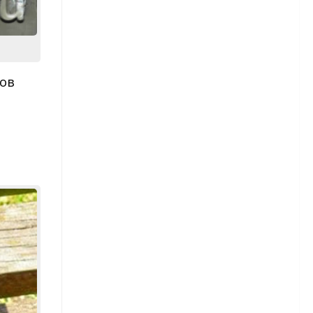
Капуста брокколи
Картофель
ов
Сорта картофеля
Лук
Морковь
Огурцы
Сорта огурцов
Перец
Сорта перца
Редис