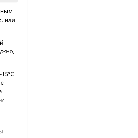
рассады
жным
Астры — посев в грунт
, или
Астры многолетние
й,
Бархатцы
ужно,
Бархатцы – сорта
–15°C
Бархатцы – посадка и уход
не
Гвоздика
а
ри
Гвоздика — виды и сорта
Гвоздика — посадка и уход
Гвоздика травянка
ы