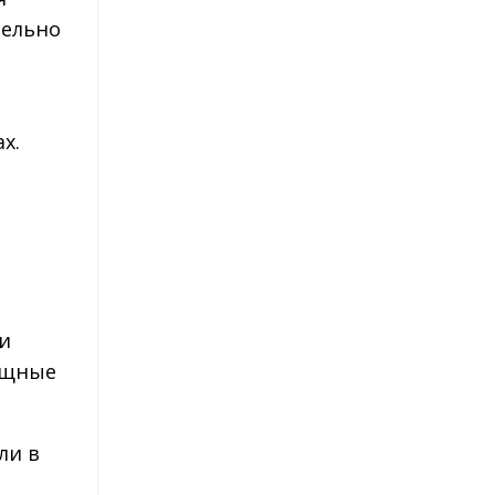
тельно
Георгины — размножение
Однолетние георгины
х.
Гладиолусы
Сорта гладиолусов
Гладиолусы — посадка
Гладиолусы — уход
ти
Гладиолусы — уборка и
ищные
хранение
Детки гладиолусов
ли в
Гортензия