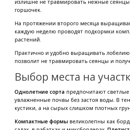
излишне не травмировать нежные сеянцы,
горшочек.
На протяжении второго месяца выращивани
каждую неделю проводят подкормки ком
растений.
Практично и удобно выращивать лобелию п
позволит не травмировать сеянцы и получ
Выбор места на участ
Однолетние сорта
предпочитают светлые 
увлажненные почвы без застоя воды. В те
кустики, а на сырых слишком плотных гру
Компактные формы
великолепны как борд
садах, в рабатках и миксбордерах.
Плетис