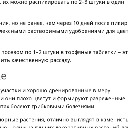
 их можно распикировать по 2–3 штуки в один
я, но не ранее, чем через 10 дней после пикир
плексными растворимыми удобрениями для цве
осевом по 1–2 штуки в торфяные таблетки – э
ить качественную рассаду.
ке
участки и хорошо дренированные в меру
ни они плохо цветут и формируют разреженные
нтах болеют грибковыми болезнями.
юрные растения, отлично выглядят в каменист
тые
– одни из лучших декоративных растений дл