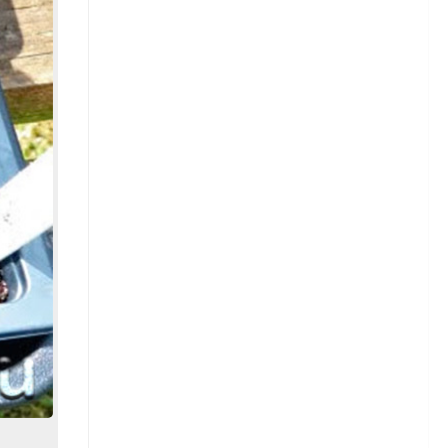
Сорта редиса
Свекла
Томаты
Сорта томатов
Тыква
Астры
Астры — сорта
Астры — выращивание