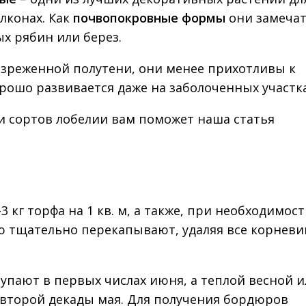
лконах. Как
почвопокровные формы
они замеча
х рябин или берез.
азреженной полутени, они менее прихотливы к
рошо развивается даже на заболоченных участка
и сортов лобелии вам поможет наша статья
–3 кг торфа на 1 кв. м, а также, при необходимос
лю тщательно перекапывают, удаляя все корнев
упают в первых числах июня, а теплой весной и
второй декады мая. Для получения бордюров