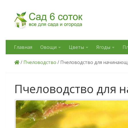
Skip to content
Главная
Овощи
Цветы
Ягоды
П
/
Пчеловодство
/ Пчеловодство для начинающ
Пчеловодство для 