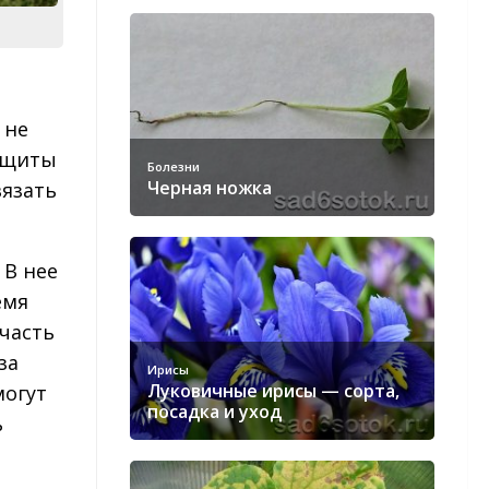
 не
защиты
Болезни
Черная ножка
язать
 В нее
емя
часть
за
Ирисы
Луковичные ирисы — сорта,
могут
посадка и уход
ь