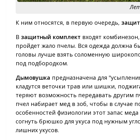
Лет
К ним относятся, в первую очередь,
защит
В
защитный комплект
входят комбинезон,
пройдет жало пчелы. Вся одежда должна б
головы лучше взять соломенную широкопо
под подбородком.
Дымовушка
предназначена для "усыпления
кладутся веточки трав или шишки, поджиг
теряют возможность передавать другим пч
пчел набирает мед в зоб, чтобы в случае п
особенностей физиологии этот запас меда 
согнуть брюшко для укуса под нужным угл
лишних укусов.