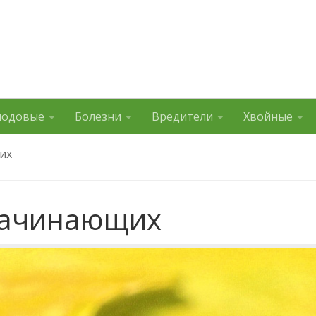
лодовые
Болезни
Вредители
Хвойные
их
начинающих