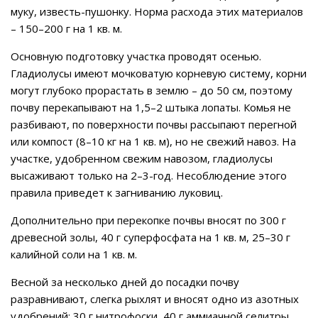
муку, известь-пушонку. Норма расхода этих материалов
– 150–200 г на 1 кв. м.
Основную подготовку участка проводят осенью.
Гладиолусы имеют мочковатую корневую систему, корни
могут глубоко прорастать в землю – до 50 см, поэтому
почву перекапывают на 1,5–2 штыка лопаты. Комья не
разбивают, по поверхности почвы рассыпают перегной
или компост (8–10 кг на 1 кв. м), но не свежий навоз. На
участке, удобренном свежим навозом, гладиолусы
высаживают только на 2–3-год. Несоблюдение этого
правила приведет к загниванию луковиц.
Дополнительно при перекопке почвы вносят по 300 г
древесной золы, 40 г суперфосфата на 1 кв. м, 25–30 г
калийной соли на 1 кв. м.
Весной за несколько дней до посадки почву
разравнивают, слегка рыхлят и вносят одно из азотных
удобрений: 30 г нитрофоски, 40 г аммиачной селитры