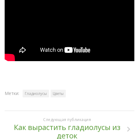
Метки:
Гладиолусы
Цветы
Следующая публикация
Как вырастить гладиолусы из
деток