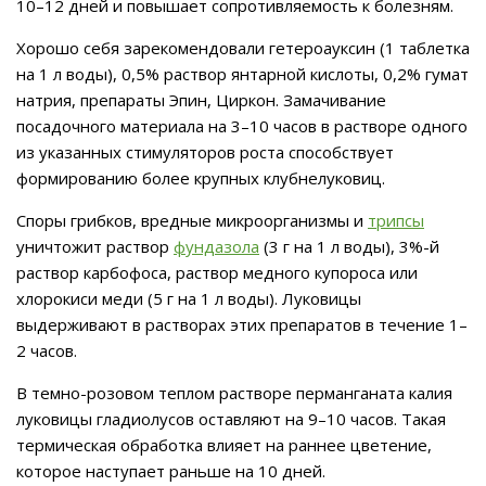
10–12 дней и повышает сопротивляемость к болезням.
Хорошо себя зарекомендовали гетероауксин (1 таблетка
на 1 л воды), 0,5% раствор янтарной кислоты, 0,2% гумат
натрия, препараты Эпин, Циркон. Замачивание
посадочного материала на 3–10 часов в растворе одного
из указанных стимуляторов роста способствует
формированию более крупных клубнелуковиц.
Споры грибков, вредные микроорганизмы и
трипсы
уничтожит раствор
фундазола
(3 г на 1 л воды), 3%-й
раствор карбофоса, раствор медного купороса или
хлорокиси меди (5 г на 1 л воды). Луковицы
выдерживают в растворах этих препаратов в течение 1–
2 часов.
В темно-розовом теплом растворе перманганата калия
луковицы гладиолусов оставляют на 9–10 часов. Такая
термическая обработка влияет на раннее цветение,
которое наступает раньше на 10 дней.