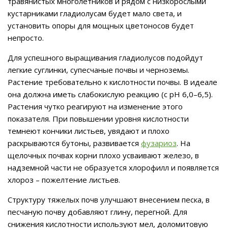
травянистых многолетников и рядом с низкорослыми
кустарниками гладиолусам будет мало света, и
установить опоры для мощных цветоносов будет
непросто.
Для успешного выращивания гладиолусов подойдут
легкие суглинки, супесчаные почвы и черноземы.
Растение требовательно к кислотности почвы. В идеале
она должна иметь слабокислую реакцию (с pH 6,0–6,5).
Растения чутко реагируют на изменение этого
показателя. При повышении уровня кислотности
темнеют кончики листьев, увядают и плохо
раскрываются бутоны, развивается
фузариоз
. На
щелочных почвах корни плохо усваивают железо, в
надземной части не образуется хлорофилл и появляется
хлороз – пожелтение листьев.
Структуру тяжелых почв улучшают внесением песка, в
песчаную почву добавляют глину, перегной. Для
снижения кислотности используют мел, доломитовую