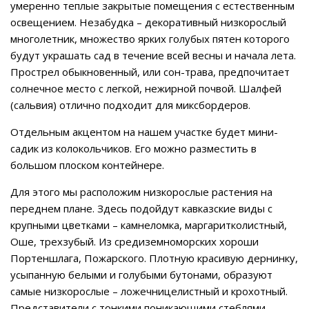
умеренно теплые закрытые помещения с естественным
освещением. Незабудка – декоративный низкорослый
многолетник, множество ярких голубых пятен которого
будут украшать сад в течение всей весны и начала лета.
Прострел обыкновенный, или сон-трава, предпочитает
солнечное место с легкой, нежирной почвой. Шалфей
(сальвия) отлично подходит для миксбордеров.
Отдельным акцентом на нашем участке будет мини-
садик из колокольчиков. Его можно разместить в
большом плоском контейнере.
Для этого мы расположим низкорослые растения на
переднем плане. Здесь подойдут кавказские виды с
крупными цветками – камнеломка, маргаритколистный,
Оше, трехзубый. Из средиземноморских хороши
Портеншлага, Пожарского. Плотную красивую дернинку,
усыпанную белыми и голубыми бутонами, образуют
самые низкорослые – ложечницелистный и крохотный.
Представители с тонкими поникающими стеблями