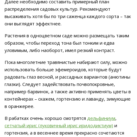
Далее необходимо составить примерный план
распределения садовых культур. Рекомендуют
высаживать хотя бы по три саженца каждого сорта – так
они выглядят эффектнее.
Растения в одноцветном саде можно размещать таким
образом, чтобы переход тона был тонким и едва
уловимым, либо наоборот, имел резкий контраст.
Пока многолетние травянистые набирают силу, можно
использовать больше эфемероидов, которые будут
радовать глаз весной, и рассадных вариантов (анютины
глазки). Следует задействовать почвопокровные,
например барвинок, а также активно применять цветы в
контейнерах – скажем, гортензию и лаванду, зимующие
в оранжерее.
В рабатках очень хорошо смотрятся
дельфиниум
,
сетчатый ирис (луковичный ирис иридодиктиум)
и
гортензия, а в весеннее время прекрасно сочетаются