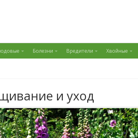
лодовые
Болезни
Вредители
Хвойные
щивание и уход