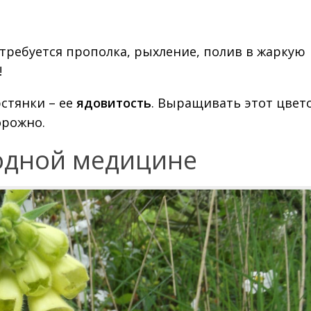
требуется прополка, рыхление, полив в жаркую
!
стянки – ее
ядовитость
. Выращивать этот цвето
орожно.
одной медицине