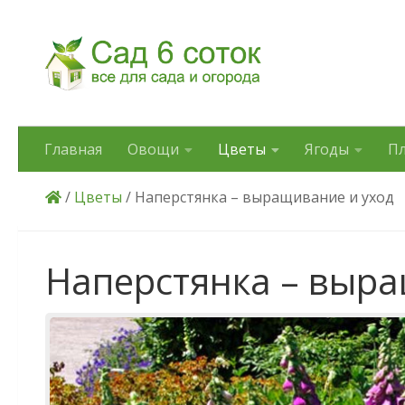
Skip to content
Главная
Овощи
Цветы
Ягоды
П
/
Цветы
/ Наперстянка – выращивание и уход
Наперстянка – выра