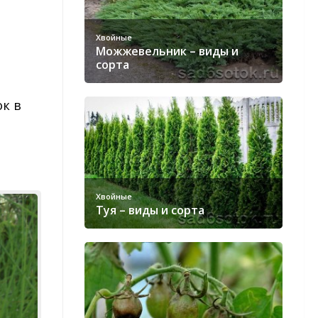
Хвойные
Можжевельник – виды и
сорта
к в
Хвойные
Туя – виды и сорта