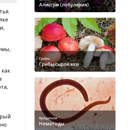
Алиссум (лобулярия)
тья.
лке
и,
емы,
Грибы
Грибы сыроежки
 как
а
та,
орый
Вредители
Нематоды
нно