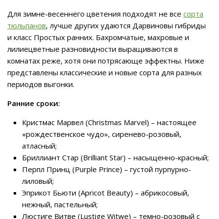
Для зимне-весеннего цветения подходят не все
сорта
тюльпанов
, лучше других удаются Дарвиновы гибриды
и класс Простых ранних. Бахромчатые, махровые и
лилиецветные разновидности выращиваются в
комнатах реже, хотя они потрясающе эффектны. Ниже
представлены классические и новые сорта для разных
периодов выгонки.
Ранние сроки:
Кристмас Марвел (Christmas Marvel) – настоящее
«рождественское чудо», сиренево-розовый,
атласный;
Бриллиант Стар (Brilliant Star) – насыщенно-красный;
Перпл Принц (Purple Prince) – густой пурпурно-
лиловый;
Эприкот Бьюти (Apricot Beauty) – абрикосовый,
нежный, пастельный;
Люстиге Витве (Lustige Witwe) – темно-розовый с