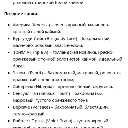
розовый с широкой белой каймой.
Поздние сроки:
Америка (America) – очень крупный, малиново-
красный с алой каймой;
Бургунди Лейс (Burgundy Lace) – бахромчатый,
малиново-розовый, классический;
Трипл А (Triple A) – голландская новинка, красно-
оранжевый с тонкой золотистой каймой, идеальный
бокал;
Эсприт (Esprit) – бахромчатый, махровый, розовато-
оранжевый с зеленым тоном;
Хиберния (Hibernia) – кремово-белый, округлый;
Сенсуал Тач (Sensual Touch) – бахромчатый,
махровый, густого оранжевого тона;
Версаче (Versace) – бахромчатый, блестящий,
темно-красный;
Вайолет Прана (Violet Prana) – густомахровый
лиловый, широко раскрывается, кружевной.