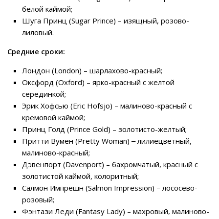
белой каймой;
Шуга Принц (Sugar Prince) – изящный, розово-
лиловый.
Средние сроки:
Лондон (London) – шарлахово-красный;
Оксфорд (Oxford) – ярко-красный с желтой
серединкой;
Эрик Хофсью (Eric Hofsjo) – малиново-красный с
кремовой каймой;
Принц Голд (Prince Gold) – золотисто-желтый;
Притти Вумен (Pretty Woman) ‒ лилиецветный,
малиново-красный;
Дэвенпорт (Davenport) – бахромчатый, красный с
золотистой каймой, колоритный;
Салмон Импрешн (Salmon Impression) – лососево-
розовый;
Фэнтази Леди (Fantasy Lady) – махровый, малиново-