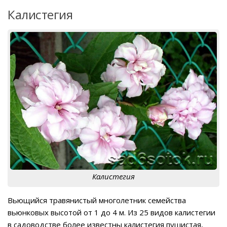
Калистегия
Калистегия
Вьющийся травянистый многолетник семейства
вьюнковых высотой от 1 до 4 м. Из 25 видов калистегии
в садоводстве более известны калистегия пушистая,