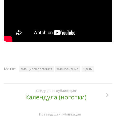
Метки:
вьющиеся растения
лиановидные
Цветы
Следующая публикация
Календула (ноготки)
Предыдущая публикация