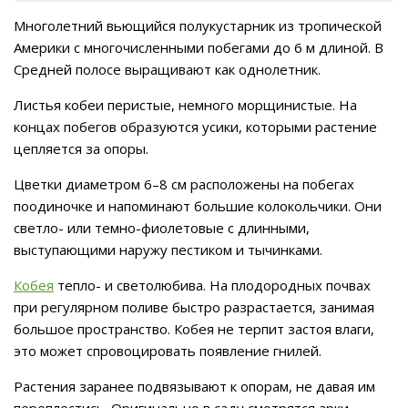
Многолетний вьющийся полукустарник из тропической
Америки с многочисленными побегами до 6 м длиной. В
Средней полосе выращивают как однолетник.
Листья кобеи перистые, немного морщинистые. На
концах побегов образуются усики, которыми растение
цепляется за опоры.
Цветки диаметром 6–8 см расположены на побегах
поодиночке и напоминают большие колокольчики. Они
светло- или темно-фиолетовые с длинными,
выступающими наружу пестиком и тычинками.
Кобея
тепло- и светолюбива. На плодородных почвах
при регулярном поливе быстро разрастается, занимая
большое пространство. Кобея не терпит застоя влаги,
это может спровоцировать появление гнилей.
Растения заранее подвязывают к опорам, не давая им
переплестись. Оригинально в саду смотрятся арки,