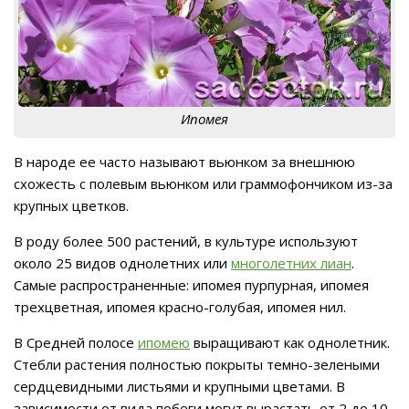
Ипомея
В народе ее часто называют вьюнком за внешнюю
схожесть с полевым вьюнком или граммофончиком из-за
крупных цветков.
В роду более 500 растений, в культуре используют
около 25 видов однолетних или
многолетних лиан
.
Самые распространенные: ипомея пурпурная, ипомея
трехцветная, ипомея красно-голубая, ипомея нил.
В Средней полосе
ипомею
выращивают как однолетник.
Стебли растения полностью покрыты темно-зелеными
сердцевидными листьями и крупными цветами. В
зависимости от вида побеги могут вырастать от 2 до 10