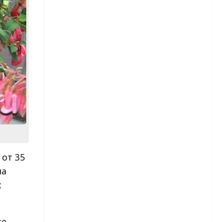
рассады
Астры — посев в грунт
Астры многолетние
Бархатцы
Бархатцы – сорта
Бархатцы – посадка и уход
Гвоздика
от 35
Гвоздика — виды и сорта
на
х
Гвоздика — посадка и уход
Гвоздика травянка
се