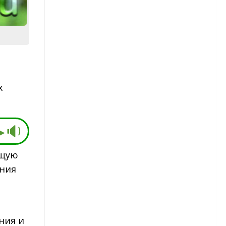
Капуста брокколи
Картофель
Сорта картофеля
х
Лук
Морковь
▶🔉
Огурцы
ющую
Сорта огурцов
ания
Перец
Сорта перца
ния и
Редис