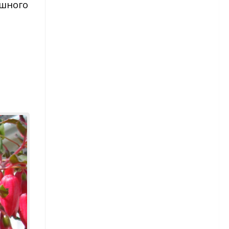
ышного
Гортензия — виды и сорта
Гортензия — посадка и уход
Ирисы
Бородатые ирисы
Луковичные ирисы
Сибирские ирисы
Японские ирисы
Пионы
Пионы — сорта
Пионы — посадка