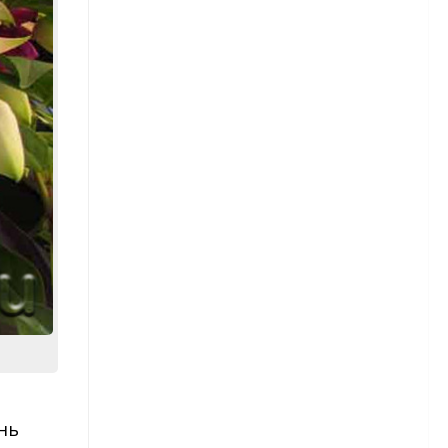
Георгины — размножение
Однолетние георгины
Гладиолусы
Сорта гладиолусов
Гладиолусы — посадка
Гладиолусы — уход
Гладиолусы — уборка и
хранение
Детки гладиолусов
нь
Гортензия