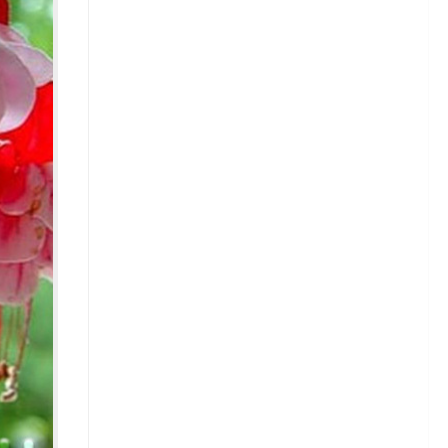
Зелень
Кабачки
Капуста
Капуста белокочанная
Сорта белокочанной капусты
Капуста брюссельская
Капуста кольраби
Капуста савойская
Капуста цветная
Капуста пекинская