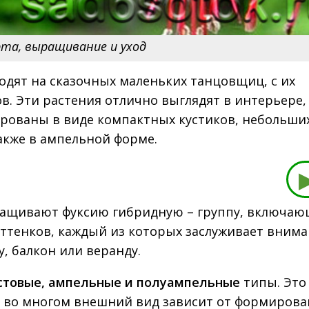
рта, выращивание и уход
дят на сказочных маленьких танцовщиц, с их
 Эти растения отлично выглядят в интерьере,
рованы в виде компактных кустиков, небольши
акже в ампельной форме.
ращивают фуксию гибридную – группу, включа
оттенков, каждый из которых заслуживает вним
, балкон или веранду.
стовые, ампельные и полуампельные
типы. Это
у во многом внешний вид зависит от формирова