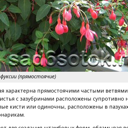
фуксии (прямостоячие)
ая характерна прямостоячими частыми ветвями 
листья с зазубринами расположены супротивно 
лые кисти или одиночны, расположены в пазуха
онарикам.
уют для создания штамбовых форм, обламывая в