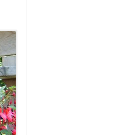
Сорта редиса
Свекла
Томаты
Сорта томатов
Тыква
Астры
Астры — сорта
Астры — выращивание