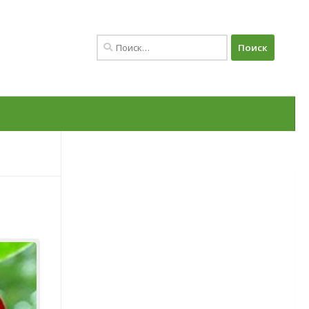
Найти:
Овощи
Баклажаны
Сорта баклажанов