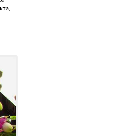
Гвоздика китайская
кта,
Гвоздика турецкая
Гвоздика перистая
Гвоздика Шабо
Гвоздика голландская
Георгины
Сорта георгинов
Георгины — посадка
Георгины — уход
Георгины — уборка и
хранение