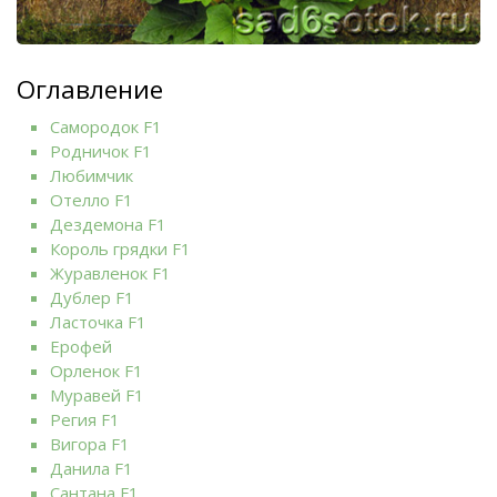
Оглавление
Самородок F1
Родничок F1
Любимчик
Отелло F1
Дездемона F1
Король грядки F1
Журавленок F1
Дублер F1
Ласточка F1
Ерофей
Орленок F1
Муравей F1
Регия F1
Вигора F1
Данила F1
Сантана F1