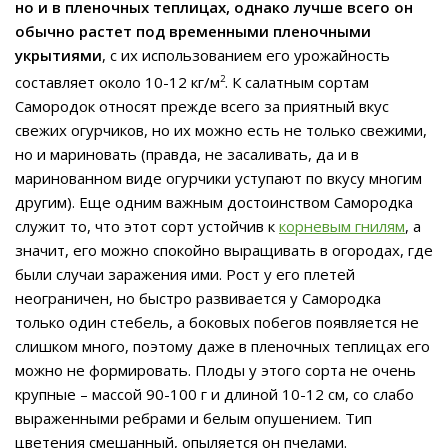
но и в пленочных теплицах, однако лучше всего он
обычно растет под временными пленочными
укрытиями
, с их использованием его урожайность
составляет около 10-12 кг/м
2
. К салатным сортам
Самородок относят прежде всего за приятный вкус
свежих огурчиков, но их можно есть не только свежими,
но и мариновать (правда, не засаливать, да и в
маринованном виде огурчики уступают по вкусу многим
другим). Еще одним важным достоинством Самородка
служит то, что этот сорт устойчив к
корневым гнилям
, а
значит, его можно спокойно выращивать в огородах, где
были случаи заражения ими. Рост у его плетей
неограничен, но быстро развивается у Самородка
только один стебель, а боковых побегов появляется не
слишком много, поэтому даже в пленочных теплицах его
можно не формировать. Плоды у этого сорта не очень
крупные – массой 90-100 г и длиной 10-12 см, со слабо
выраженными ребрами и белым опушением. Тип
цветения смешанный, опыляется он пчелами.