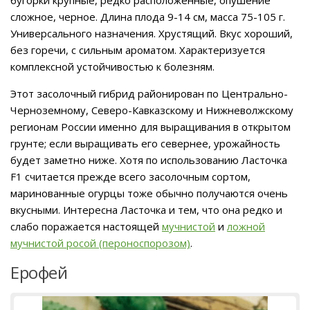
сложное, черное. Длина плода 9-14 см, масса 75-105 г.
Универсального назначения. Хрустящий. Вкус хороший,
без горечи, с сильным ароматом. Характеризуется
комплексной устойчивостью к болезням.
Этот засолочный гибрид районирован по Центрально-
Черноземному, Северо-Кавказскому и Нижневолжскому
регионам России именно для выращивания в открытом
грунте; если выращивать его севернее, урожайность
будет заметно ниже. Хотя по использованию Ласточка
F1 считается прежде всего засолочным сортом,
маринованные огурцы тоже обычно получаются очень
вкусными. Интересна Ласточка и тем, что она редко и
слабо поражается настоящей
мучнистой
и
ложной
мучнистой росой (пероноспорозом)
.
Ерофей