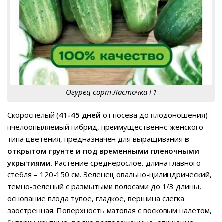
Огурец сорт Ласточка F1
Скороспелый (
41-45 дней
от посева до плодоношения)
пчелоопыляемый гибрид, преимущественно женского
типа цветения, предназначен для выращивания
в
открытом грунте и под временными пленочными
укрытиями
. Растение среднерослое, длина главного
стебля – 120-150 см. Зеленец овально-цилиндрический,
темно-зеленый с размытыми полосами до 1/3 длины,
основание плода тупое, гладкое, вершина слегка
заостренная. Поверхность матовая с восковым налетом,
бугорки крупные, редко расположенные, опушение