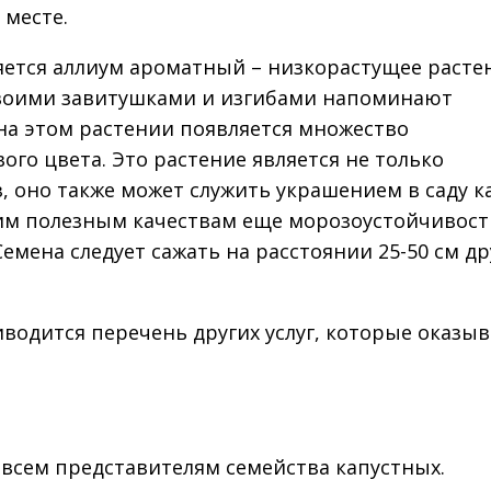
 месте.
тся аллиум ароматный – низкорастущее растен
своими завитушками и изгибами напоминают
е на этом растении появляется множество
го цвета. Это растение является не только
 оно также может служить украшением в саду 
тим полезным качествам еще морозоустойчивост
емена следует сажать на расстоянии 25-50 см др
иводится перечень других услуг, которые оказыв
 всем представителям семейства капустных.