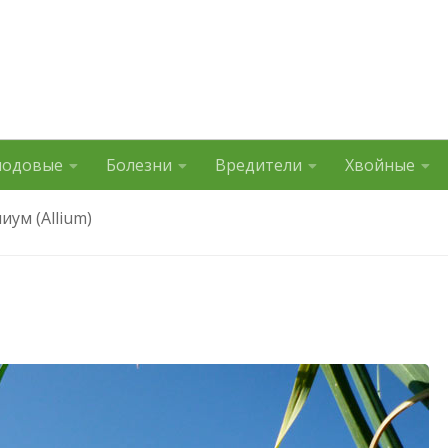
лодовые
Болезни
Вредители
Хвойные
иум (Allium)