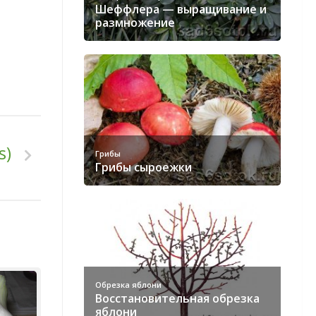
Шеффлера — выращивание и
размножение
s)
Грибы
Грибы сыроежки
Обрезка яблони
Восстановительная обрезка
яблони