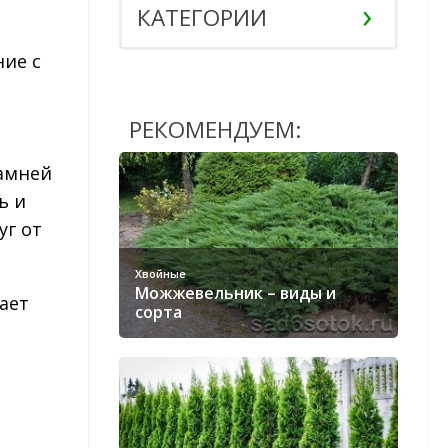
КАТЕГОРИИ
ие с
РЕКОМЕНДУЕМ:
камней
ь и
уг от
Хвойные
Можжевельник – виды и
ает
сорта