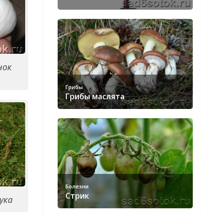
нок
Грибы
Грибы маслята
Болезни
Стрик
ука