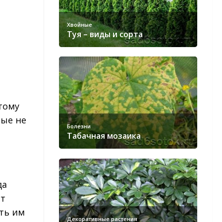
Хвойные
Туя – виды и сорта
тому
ные не
Болезни
Табачная мозаика
да
ет
ать им
Декоративные растения