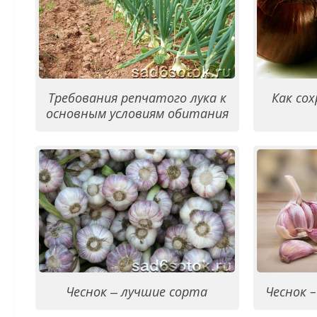
Требования репчатого лука к
Как сох
основным условиям обитания
Чеснок ‒ лучшие сорта
Чеснок 