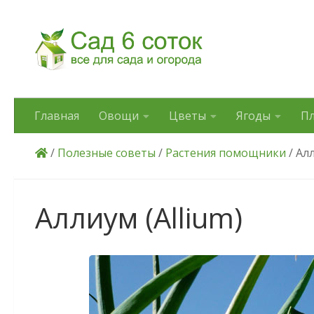
Skip to content
Главная
Овощи
Цветы
Ягоды
П
/
Полезные советы
/
Растения помощники
/ Алл
Аллиум (Allium)