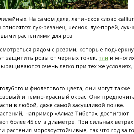
лилейных. На самом деле, латинское слово «alliu
относятся: лук-резанец, чеснок, лук-порей, лук-
овыми растениями для роз.
смотреться рядом с розами, которые подчеркну
гут защитить розы от черных точек,
тли
и многи
ыращиваются очень легко при тех же условиях, 
олубого и фиолетового цвета, они могут также
розовый и темно-красный окрас. Они предпочит
асти в любой, даже самой засушливой почве.
астений, например «Алмаз Тибета», достигают
ают более 45 см в диаметре. При сильных ветрах
ти растения морозоустойчивые, так что год за г