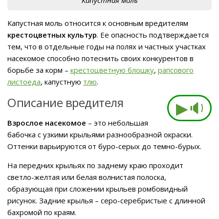
Капустная моль относится к основным вредителям
крестоцветных культур
. Ее опасность подтверждается
тем, что в отдельные годы на полях и частных участках
насекомое способно потеснить своих конкурентов в
борьбе за корм –
крестоцветную блошку
,
рапсового
листоеда
, капустную
тлю
.
Описание вредителя
▶🔉
Взрослое насекомое
– это небольшая
бабочка с узкими крыльями разнообразной окраски.
Оттенки варьируются от буро-серых до темно-бурых.
На передних крыльях по заднему краю проходит
светло-желтая или белая волнистая полоска,
образующая при сложении крыльев ромбовидный
рисунок. Задние крылья – серо-серебристые с длинной
бахромой по краям.