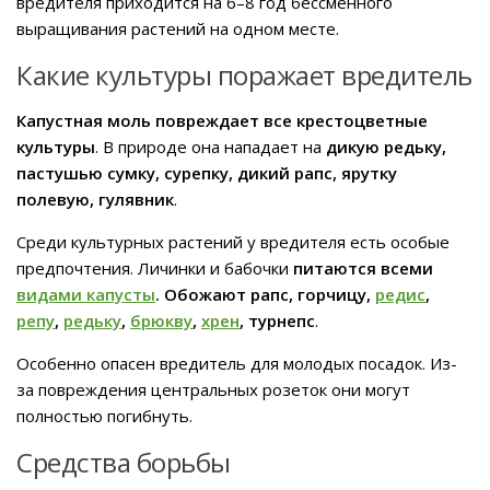
вредителя приходится на 6–8 год бессменного
выращивания растений на одном месте.
Какие культуры поражает вредитель
Капустная моль повреждает все крестоцветные
культуры
. В природе она нападает на
дикую редьку,
пастушью сумку, сурепку, дикий рапс, ярутку
полевую, гулявник
.
Среди культурных растений у вредителя есть особые
предпочтения. Личинки и бабочки
питаются всеми
видами капусты
. Обожают рапс, горчицу,
редис
,
репу
,
редьку
,
брюкву
,
хрен
, турнепс
.
Особенно опасен вредитель для молодых посадок. Из-
за повреждения центральных розеток они могут
полностью погибнуть.
Средства борьбы