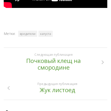
Метки:
вредители
капуста
Следующая публикация
Почковый клещ на
смородине
Предыдущая публикация
Жук листоед