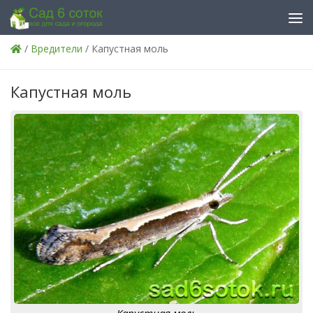
Skip to content
/
Вредители
/ Капустная моль
Капустная моль
Капустная моль