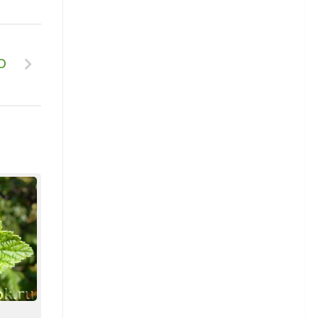
Георгины — размножение
о
Однолетние георгины
Гладиолусы
Сорта гладиолусов
Гладиолусы — посадка
Гладиолусы — уход
Гладиолусы — уборка и
хранение
Детки гладиолусов
Гортензия