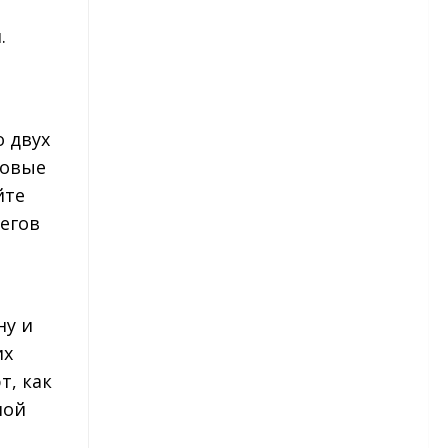
рассады
.
Астры — посев в грунт
Астры многолетние
 двух
Бархатцы
ковые
йте
Бархатцы – сорта
бегов
Бархатцы – посадка и уход
Гвоздика
ну и
Гвоздика — виды и сорта
их
Гвоздика — посадка и уход
т, как
ной
Гвоздика травянка