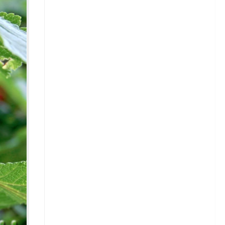
Зелень
Кабачки
Капуста
Капуста белокочанная
Сорта белокочанной капусты
Капуста брюссельская
Капуста кольраби
Капуста савойская
Капуста цветная
Капуста пекинская