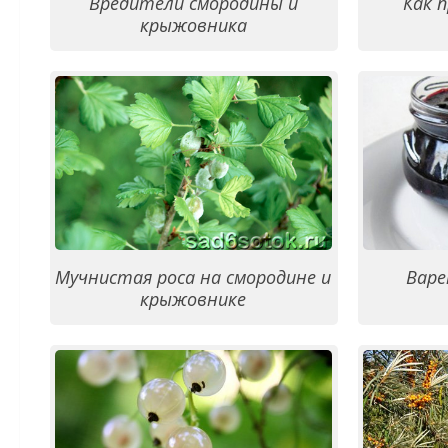
Вредители смородины и
Как 
крыжовника
Мучнистая роса на смородине и
Варе
крыжовнике