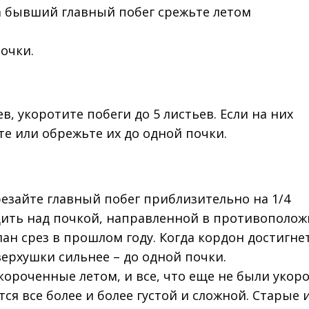
 а бывший главный побег срежьте летом
очки.
в, укоротите побеги до 5 листьев. Если на них
е или обрежьте их до одной почки.
резайте главный побег приблизительно на 1/4
одить над почкой, направленной в противополо
лан срез в прошлом году. Когда кордон достигне
ерхушки сильнее – до одной почки.
короченные летом, и все, что еще не были укор
ся все более и более густой и сложной. Старые 