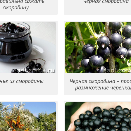
правильно сажать
Черная смородина
смородину
нье из смородины
Черная смородина – про
размножение черенка