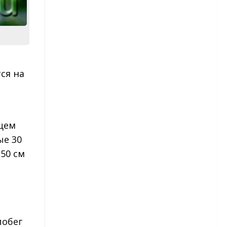
Капуста брокколи
Картофель
Сорта картофеля
ся на
Лук
Морковь
щем
Огурцы
ые 30
50 см
Сорта огурцов
Перец
Сорта перца
побег
Редис