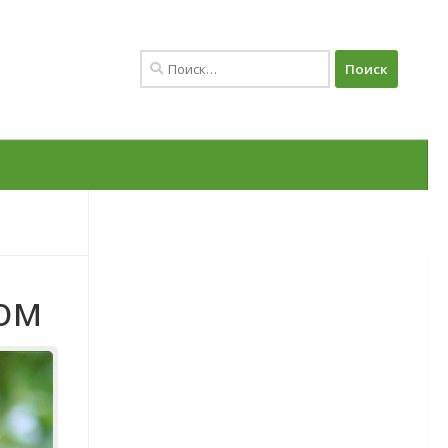
Найти:
ом
Овощи
Баклажаны
Сорта баклажанов