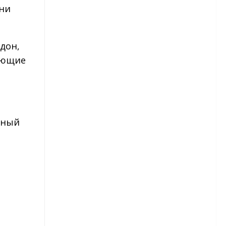
они
Гвоздика китайская
Гвоздика турецкая
дон,
Гвоздика перистая
тающие
Гвоздика Шабо
Гвоздика голландская
чный
Георгины
Сорта георгинов
Георгины — посадка
Георгины — уход
Георгины — уборка и
хранение