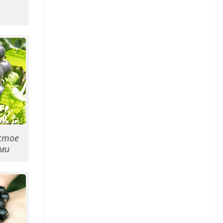
Гортензия — виды и сорта
Гортензия — посадка и уход
Ирисы
Бородатые ирисы
Луковичные ирисы
Сибирские ирисы
стое
Японские ирисы
ми
Пионы
Пионы — сорта
Пионы — посадка