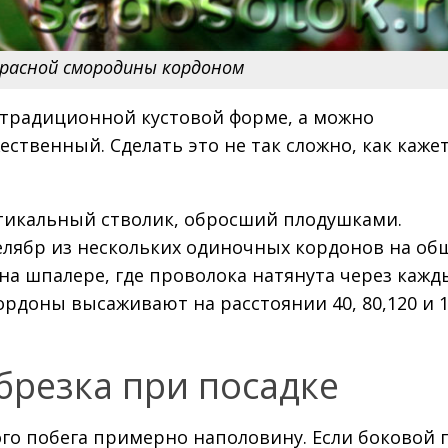
расной смородины кордоном
традиционной кустовой форме, а можно
твенный. Сделать это не так сложно, как кажет
тикальный стволик, обросший плодушками.
лябр из нескольких одиночных кордонов на об
а шпалере, где проволока натянута через кажд
рдоны высаживают на расстоянии 40, 80,120 и 1
брезка при посадке
го побега примерно наполовину. Если боковой 