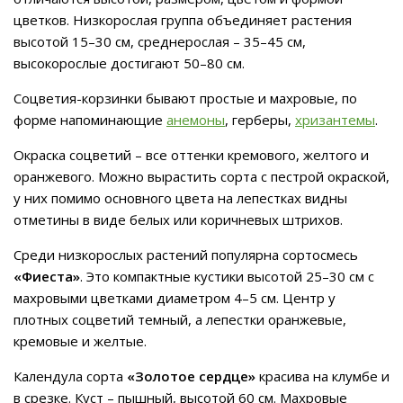
цветков. Низкорослая группа объединяет растения
высотой 15–30 см, среднерослая – 35–45 см,
высокорослые достигают 50–80 см.
Соцветия-корзинки бывают простые и махровые, по
форме напоминающие
анемоны
, герберы,
хризантемы
.
Окраска соцветий – все оттенки кремового, желтого и
оранжевого. Можно вырастить сорта с пестрой окраской,
у них помимо основного цвета на лепестках видны
отметины в виде белых или коричневых штрихов.
Среди низкорослых растений популярна сортосмесь
«Фиеста»
. Это компактные кустики высотой 25–30 см с
махровыми цветками диаметром 4–5 см. Центр у
плотных соцветий темный, а лепестки оранжевые,
кремовые и желтые.
Календула сорта
«Золотое сердце»
красива на клумбе и
в срезке. Куст – пышный, высотой 60 см. Махровые