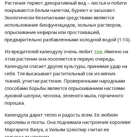
Растения теряют декоративный вид – листья и побеги
покрываются белым налетом, буреют и засыхают.
Экологически безопасными средствами являются
использование биофунгицидов, зольных растворов,
опрыскивание кефиром или простоквашей,
предварительно разбавленными холодной водой (1:10).
Из вредителей календулу очень любит
тля
. Именно на
этом растении она поселяется в первую очередь.
Календула спасает другие культуры, принимая удар на
себя. Тля высасывает растительный сок из мягких
тканей, угнетая растение. Проверенными народными
способами борьбы является опрыскиванием настоями
луковой шелухи, чеснока, зеленого мыла, горчичного
порошка.
Календула дарит тепло и радость всем. Ее любили
королевы и поэты. Она поднимала настроение королеве
Маргарите Валуа, а Уильям Шекспир считал ее
солнечным цветком.