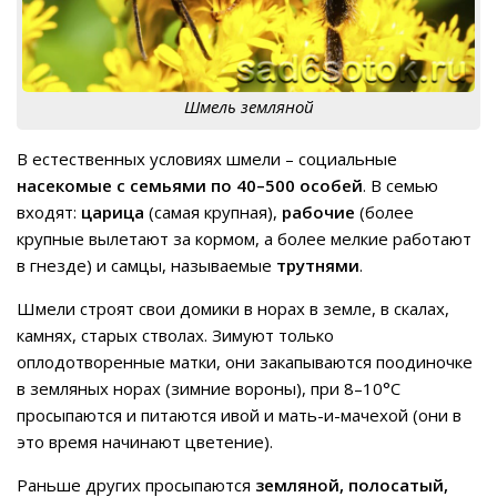
Шмель земляной
В естественных условиях шмели – социальные
насекомые с семьями по 40–500 особей
. В семью
входят:
царица
(самая крупная),
рабочие
(более
крупные вылетают за кормом, а более мелкие работают
в гнезде) и самцы, называемые
трутнями
.
Шмели строят свои домики в норах в земле, в скалах,
камнях, старых стволах. Зимуют только
оплодотворенные матки, они закапываются поодиночке
в земляных норах (зимние вороны), при 8–10°C
просыпаются и питаются ивой и мать-и-мачехой (они в
это время начинают цветение).
Раньше других просыпаются
земляной, полосатый,