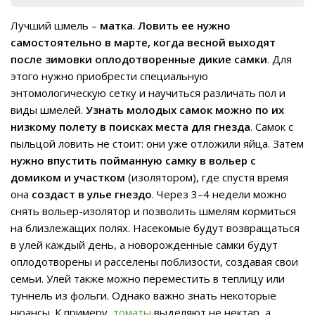
Лучший шмель –
матка
.
Ловить ее нужно
самостоятельно в марте, когда весной выходят
после зимовки оплодотворенные дикие самки
. Для
этого нужно приобрести специальную
энтомологическую сетку и научиться различать пол и
виды шмелей.
Узнать молодых самок можно по их
низкому полету в поисках места для гнезда
. Самок с
пыльцой ловить не стоит: они уже отложили яйца. Затем
нужно впустить пойманную самку в вольер с
домиком и участком
(изолятором), где спустя время
она
создаст в улье гнездо
. Через 3–4 недели можно
снять вольер-изолятор и позволить шмелям кормиться
на близлежащих полях. Насекомые будут возвращаться
в улей каждый день, а новорожденные самки будут
оплодотворены и расселены поблизости, создавая свои
семьи. Улей также можно переместить в теплицу или
туннель из фольги. Однако важно знать некоторые
нюансы. К примеру,
томаты
выделяют не нектар, а