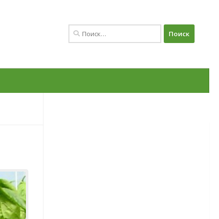
Найти:
Овощи
Баклажаны
Сорта баклажанов