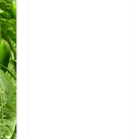
Зелень
Кабачки
Капуста
Капуста белокочанная
Сорта белокочанной капусты
Капуста брюссельская
Капуста кольраби
Капуста савойская
Капуста цветная
Капуста пекинская