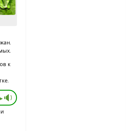
Капуста брокколи
Картофель
Сорта картофеля
жан.
мых.
Лук
ов к
Морковь
Огурцы
тке.
Сорта огурцов
▶🔉
Перец
 и
Сорта перца
Редис