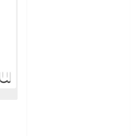
Георгины — размножение
Однолетние георгины
Гладиолусы
Сорта гладиолусов
Гладиолусы — посадка
Гладиолусы — уход
Гладиолусы — уборка и
хранение
Детки гладиолусов
Гортензия