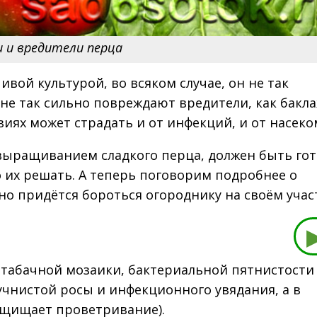
и и вредители перца
ивой культурой, во всяком случае, он не так
 не так сильно повреждают вредители, как бакла
иях может страдать и от инфекций, и от насеко
ыращиванием сладкого перца, должен быть гот
 их решать. А теперь поговорим подробнее о
но придётся бороться огороднику на своём учас
т табачной мозаики, бактериальной пятнистости
учнистой росы и инфекционного увядания, а в
защищает проветривание).