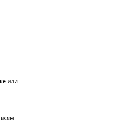
рассады
Астры — посев в грунт
Астры многолетние
Бархатцы
Бархатцы – сорта
Бархатцы – посадка и уход
ке или
Гвоздика
Гвоздика — виды и сорта
Гвоздика — посадка и уход
овсем
Гвоздика травянка