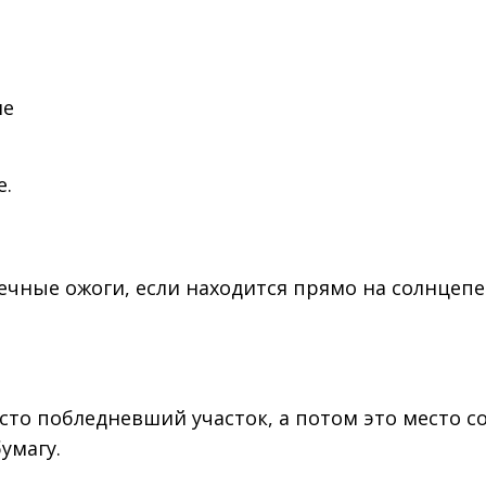
ие
е.
чные ожоги, если находится прямо на солнцепе
сто побледневший участок, а потом это место с
умагу.