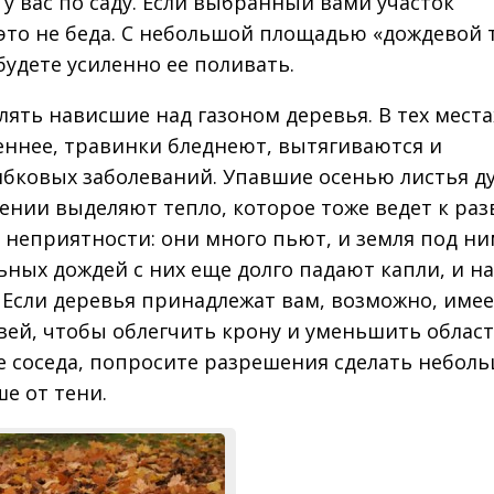
я у вас по саду. Если выбранный вами участок
это не беда. С небольшой площадью «дождевой 
удете усиленно ее поливать.
ять нависшие над газоном деревья. В тех местах
еннее, травинки бледнеют, вытягиваются и
ибковых заболеваний. Упавшие осенью листья д
ниении выделяют тепло, которое тоже ведет к ра
е неприятности: они много пьют, и земля под н
льных дождей с них еще долго падают капли, и на
. Если деревья принадлежат вам, возможно, име
вей, чтобы облегчить крону и уменьшить облас
тке соседа, попросите разрешения сделать небол
е от тени.