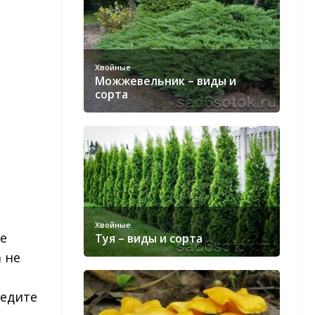
Хвойные
Можжевельник – виды и
сорта
Хвойные
ое
Туя – виды и сорта
 не
ледите