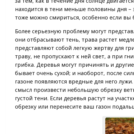
за тем, как в течение дня солнце двигаетс
находится в тени меньше половины дня – 
тоже можно смириться, особенно если вы б
Более серьезную проблему могут представл
они отбрасывают тень, трава растет медл
представляют собой легкую жертву для гр
траву, не пропускают к ней свет, а при г
грибка. Деревья могут причинять и други
бывает очень сухой; и наоборот, после си
газоне появляются вредные для него лужи
смысл произвести небольшую обрезку вет
густой тени. Если деревья растут на учас
обрезку или перенесите ваш газон подальш