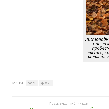
Листопадны
над газ
проблем
листья, к
являются
Метки:
газон
дизайн
Предыдущая публикация