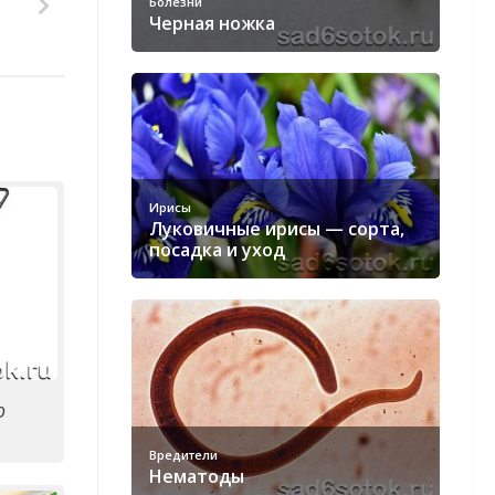
Болезни
Черная ножка
Ирисы
Луковичные ирисы — сорта,
посадка и уход
ю
Вредители
Нематоды