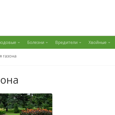
лодовые
Болезни
Вредители
Хвойные
я газона
зона