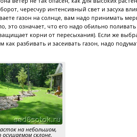
она ветер не так опасен, как для высоких расте
оборот, чересчур интенсивный свет и засуха вли
иваете газон на солнце, вам надо принимать мер
ло, это означает, что его надо обильно поливать
 защищает корни от пересыхания). Если же выбр
м как разбивать и засеивать газон, надо подума
асток на небольшом,
 осушаемом склоне,