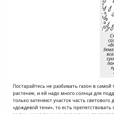
С
со
«д
Земл
все
сух
по
п
Постарайтесь не разбивать газон в самой 
растение, и ей надо много солнца для под
только затеняют участок часть светового 
«дождевой тени», то есть препятствовать