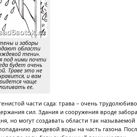
тены и заборы
здают области
ождевой тени».
я под ними почти
гда будет очень
ой. Траве это не
нравится, и вам
ридется чаще
поливать ее.
тенистой части сада: трава – очень трудолюбив
держания сил. Здания и сооружения вроде забора
дня, но могут создавать области так называемой
 попаданию дождевой воды на часть газона. Пос