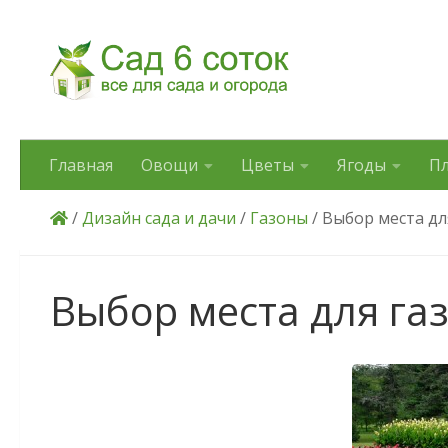
Skip to content
Главная
Овощи
Цветы
Ягоды
П
/
Дизайн сада и дачи
/
Газоны
/ Выбор места дл
Выбор места для га