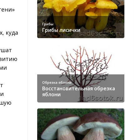
тени»
Грибы
Грибы лисички
, куда
ушат
звитию
ими
Обрезка яблони
ет
Восстановительная обрезка
ти
яблони
ьшую