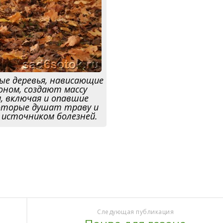
е деревья, нависающие
оном, создают массу
, включая и опавшие
оторые душат траву и
 источником болезней.
Следующая публикация