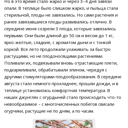
Но в это время стало жарко и через 3–4 дня завязи
опали. В теплице было слишком жарко, и пыльца стала
стерильной, плоды не завязались. Но сами растения и
ранее завязавшиеся плоды развивались отлично. В
середине июня созрели 3 плода, которые завязались
первыми. Они были длиной до 50 см и весом до 1 кг,
ярко-желтые, сладкие, с ароматом дыни и с тонкой
коркой. Все лето продолжали ухаживать за быстро
растущими, но не плодоносящими растениями.
Поливали их, подвязывали вновь отрастающие плети,
подкармливали, обрабатывали эпином, чередуя с
другими стимуляторами плодообразования. В середине
августа стало немного прохладнее, прошли дожди, и в
теплице установилась комфортная температура. В
наших джунглях с огурдыней стало происходить что-то
невообразимое – с многочисленных побегов свисали
огурчики, растущие не по дням, а по часам.