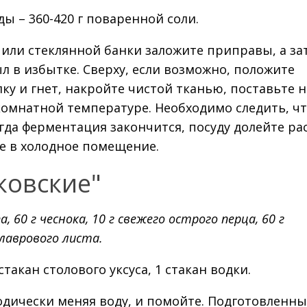
оды – 360-420 г поваренной соли.
или стеклянной банки заложите приправы, а за
ыл в избытке. Сверху, если возможно, положите
у и гнет, накройте чистой тканью, поставьте н
комнатной температуре. Необходимо следить, ч
гда ферментация закончится, посуду долейте ра
е в холодное помещение.
ковские"
, 60 г чеснока, 10 г свежего острого перца, 60 г
 лаврового листа.
1 стакан столового уксуса, 1 стакан водки.
одически меняя воду, и помойте. Подготовленны