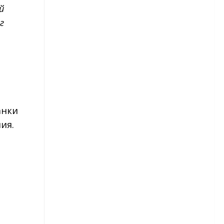
й
Гортензия — виды и сорта
г
Гортензия — посадка и уход
Ирисы
Бородатые ирисы
Луковичные ирисы
анки
ия.
Сибирские ирисы
Японские ирисы
Пионы
Пионы — сорта
Пионы — посадка