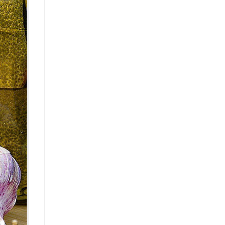
Зелень
Кабачки
Капуста
Капуста белокочанная
Сорта белокочанной капусты
Капуста брюссельская
Капуста кольраби
Капуста савойская
Капуста цветная
Капуста пекинская