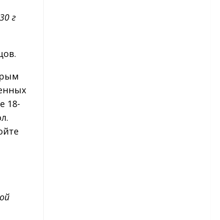
30 г
Сорта редиса
Свекла
цов.
Томаты
орым
Сорта томатов
венных
е 18-
Тыква
л.
ойте
Астры
Астры — сорта
ной
Астры — выращивание