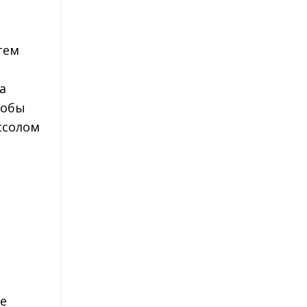
рассады
Астры — посев в грунт
тем
Астры многолетние
а
Бархатцы
тобы
ссолом
Бархатцы – сорта
Бархатцы – посадка и уход
Гвоздика
Гвоздика — виды и сорта
Гвоздика — посадка и уход
Гвоздика травянка
е