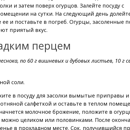
лки и затем поверх огурцов. Залейте посуду с
помещении на сутки. На следующий день долейт
 ее и поставьте в погреб. Огурцы, засоленные п
еют приятый вкус.
ладким перцем
г чеснока, по 60 г вишневых и дубовых листьев, 10 г 
нной соли.
жите в посуду для засолки вымытые приправы и
олотняной салфеткой и оставьте в теплом помещ
е начнется молочное брожение, положите в огур
 можно целиком или половинками. После оконч
ленье в прохладном месте. Сок, получившийся п