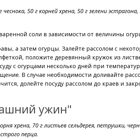
г чеснока, 50 г корней хрена, 50 г зелени эстрагона, 
.
 поваренной соли в зависимости от величины огур
авы, а затем огурцы. Залейте рассолом с некот
алфеткой, положите деревянный кружок из лист
суду с огурцами несколько дней при температур
ещение. В случае необходимости доливайте рассо
нчится, долейте посуду рассолом до краев и закр
ашний ужин"
г корня хрена, 70 г листьев сельдерея, петрушки, чер
острого перца.