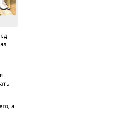
Капуста брокколи
Картофель
ред
Сорта картофеля
тал
Лук
Морковь
я
Огурцы
шать
Сорта огурцов
го, а
Перец
Сорта перца
Редис