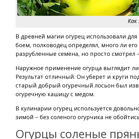
Как
В древней магии огурец использовали для 
боем, полководец определял, много ли его
разрубленные семена, но просто смотрел 
Наружное применение огурца выглядит либ
Результат отличный. Он уберет и круги под 
старый добрый огуречный лосьон был изв
огуречную кашицу с медом.
В кулинарии огурец используется довольно 
зимой – без соленого огурчика не обойтис
Огурцы соленые прян