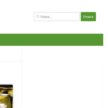
Найти:
Овощи
Баклажаны
Сорта баклажанов