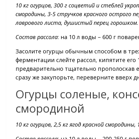
10 кг огурцов, 300 г соцветий и стеблей укро
смородины, 3-5 стручков красного острого перц
лаврового листа, душистый перец горошком.
Состав рассола
: на 10 л воды – 600 г повар
Засолите огурцы обычным способом в трех
ферментации слейте рассол, кипятите его 
предварительно тщательно прополоскав е
сразу же закупорьте, переверните вверх д
Огурцы соленые, кон
смородиной
10 кг огурцов, 2,5 кг ягод красной смородины, 
Состав рассола
: на 10 л воды – 200-250 г п