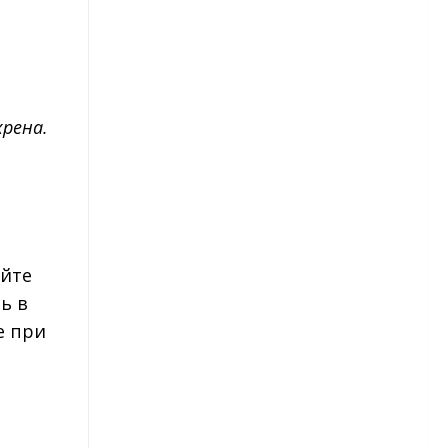
Георгины — размножение
Однолетние георгины
хрена.
Гладиолусы
Сорта гладиолусов
Гладиолусы — посадка
Гладиолусы — уход
ейте
ь в
Гладиолусы — уборка и
е при
хранение
Детки гладиолусов
Гортензия