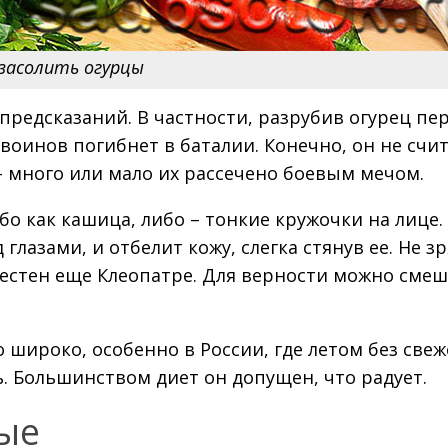
 засолить огурцы
предсказаний. В частности, разрубив огурец пе
 воинов погибнет в баталии. Конечно, он не счи
– много или мало их рассечено боевым мечом.
о как кашица, либо – тонкие кружочки на лице.
глазами, и отбелит кожу, слегка стянув ее. Не зр
естен еще Клеопатре. Для верности можно сме
широко, особенно в России, где летом без свеже
ь. Большинством диет он допущен, что радует.
ые