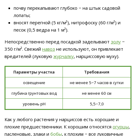
почву перекапывают глубоко − на штык садовой
лопаты;
вносят перегной (5 кг/м²), нитрофоску (60 г/м²) и
песок (0,5 ведра на 1 м²).
Непосредственно перед посадкой заделывают
золу
−
350 г/м². Свежий
навоз
не используют, он привлекает
вредителей (луковую
журчалку
, нарциссовую муху).
Параметры участка
Требования
освещение
не менее 5−7 часов в сутки
глубина грунтовых вод
не менее 60 см
уровень pH
5,5−7,0
Как у любого растения у нарциссов есть хорошие и
плохие предшественники. К хорошим относятся
огурцы
,
пасленовые, злаки и
бобы
, к плохим − все луковичные