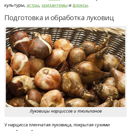
культуры,
астры
,
хризантемы
и
флоксы
.
Подготовка и обработка луковиц
Луковицы нарциссов и тюльпанов
У нарцисса пленчатая луковица, покрытая сухими