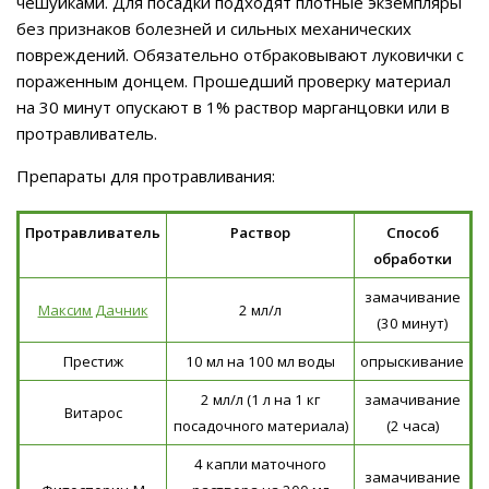
чешуйками. Для посадки подходят плотные экземпляры
без признаков болезней и сильных механических
повреждений. Обязательно отбраковывают луковички с
пораженным донцем. Прошедший проверку материал
на 30 минут опускают в 1% раствор марганцовки или в
протравливатель.
Препараты для протравливания:
Протравливатель
Раствор
Способ
обработки
замачивание
Максим Дачник
2 мл/л
(30 минут)
Престиж
10 мл на 100 мл воды
опрыскивание
2 мл/л (1 л на 1 кг
замачивание
Витарос
посадочного материала)
(2 часа)
4 капли маточного
замачивание