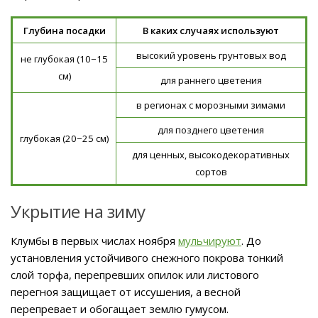
Глубина посадки
В каких случаях используют
высокий уровень грунтовых вод
не глубокая (10−15
см)
для раннего цветения
в регионах с морозными зимами
для позднего цветения
глубокая (20−25 см)
для ценных, высокодекоративных
сортов
Укрытие на зиму
Клумбы в первых числах ноября
мульчируют
. До
установления устойчивого снежного покрова тонкий
слой торфа, перепревших опилок или листового
перегноя защищает от иссушения, а весной
перепревает и обогащает землю гумусом.