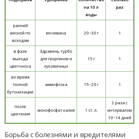
на 10 л
раз
воды
ранней
весной по
мочевина
20−30 г
1
всходам
в фазе
Здравень турбо
выхода
для георгинов и
15 г
1
цветоноса
луковичных
во время
полной
аммофоска
15−20 г
1
бутонизации
2 раза с
после
монофосфат калия
1 ст. л.
интервалом
цветения
10−14 дней
Борьба с болезнями и вредителями