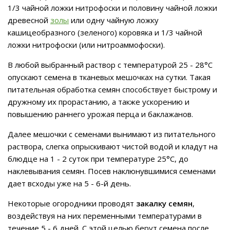
1/3 чайной ложки нитрофоски и половину чайной ложки
древесной
золы
или одну чайную ложку
кашицеобразного (зеленого) коровяка и 1/3 чайной
ложки нитрофоски (или нитроаммофоски).
В любой выбранный раствор с температурой 25 - 28°С
опускают семена в тканевых мешочках на сутки. Такая
питательная обработка семян способствует быстрому и
дружному их прорастанию, а также ускорению и
повышению раннего урожая перца и баклажанов.
Далее мешочки с семенами вынимают из питательного
раствора, слегка опрыскивают чистой водой и кладут на
блюдце на 1 - 2 суток при температуре 25°С, до
наклевывания семян. Посев наклюнувшимися семенами
дает всходы уже на 5 - 6-й день.
Некоторые огородники проводят
закалку семян
,
воздействуя на них переменными температурами в
течение 5 - 6 дней. С этой целью берут семена после