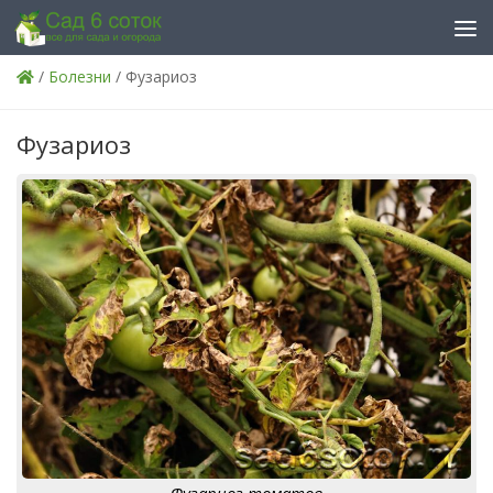
Skip to content
/
Болезни
/ Фузариоз
Фузариоз
Фузариоз томатов