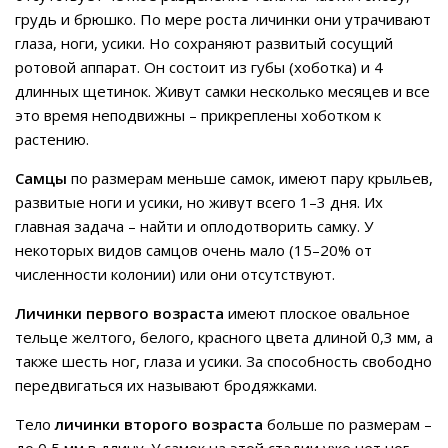
грудь и брюшко. По мере роста личинки они утрачивают
глаза, ноги, усики. Но сохраняют развитый сосущий
ротовой аппарат. Он состоит из губы (хоботка) и 4
длинных щетинок. Живут самки несколько месяцев и все
это время неподвижны – прикреплены хоботком к
растению.
Самцы
по размерам меньше самок, имеют пару крыльев,
развитые ноги и усики, но живут всего 1–3 дня. Их
главная задача – найти и оплодотворить самку. У
некоторых видов самцов очень мало (15–20% от
численности колонии) или они отсутствуют.
Личинки первого возраста
имеют плоское овальное
тельце желтого, белого, красного цвета длиной 0,3 мм, а
также шесть ног, глаза и усики. За способность свободно
передвигаться их называют бродяжками.
Тело
личинки второго возраста
больше по размерам –
до 0,5 мм в длину. У самок на этой стадии уже нет ног,