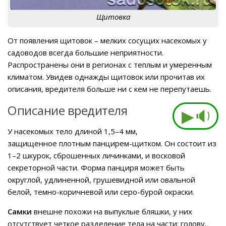
Щитовка
От появления щитовок – мелких сосущих насекомых у
садоводов всегда большие неприятности.
Распространены они в регионах с теплым и умеренным
климатом. Увидев однажды щитовок или прочитав их
описания, вредителя больше ни с кем не перепутаешь.
Описание вредителя
▶🔉
У насекомых тело длиной 1,5–4 мм,
защищенное плотным панцирем-щитком. Он состоит из
1–2 шкурок, сброшенных личинками, и восковой
секреторной части. Форма панциря может быть
округлой, удлиненной, грушевидной или овальной
белой, темно-коричневой или серо-бурой окраски.
Самки
внешне похожи на выпуклые бляшки, у них
отсутствует четкое разделение тела на части: голову,