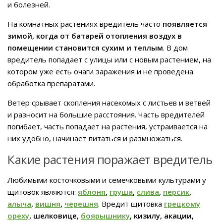
и болезней.
На комнатных растениях вредитель часто
появляется
зимой, когда от батарей отопления воздух в
помещении становится сухим и теплым
. В дом
вредитель попадает с улицы или с новым растением, на
котором уже есть очаги заражения и не проведена
обработка препаратами.
Ветер срывает скопления насекомых с листьев и ветвей
и разносит на большие расстояния. Часть вредителей
погибает, часть попадает на растения, устраивается на
них удобно, начинает питаться и размножаться.
Какие растения поражает вредитель
Любимыми косточковыми и семечковыми культурами у
щитовок являются:
яблоня
,
груша
,
слива
,
персик
,
алыча
,
вишня
,
черешня
. Вредит щитовка
грецкому
ореху
, шелковице,
боярышнику
, кизилу, акации,