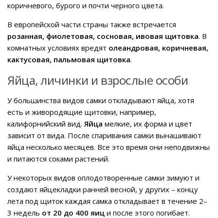
коричневого, бурого и почти черного цвета.
В европейской части страны также встречается
розанная, фиолетовая, сосновая, ивовая щитовка
. В
комнатных условиях вредят
олеандровая, коричневая,
кактусовая, пальмовая щитовка
.
Яйца, личинки и взрослые особи
У большинства видов самки откладывают яйца, хотя
есть и живородящие щитовки, например,
калифорнийский вид.
Яйца
мелкие, их форма и цвет
зависит от вида. После спаривания самки вынашивают
яйца несколько месяцев. Все это время они неподвижны
и питаются соками растений.
У некоторых видов оплодотворенные самки зимуют и
создают яйцекладки ранней весной, у других – концу
лета под щиток каждая самка откладывает в течение 2–
3 недель
от 20 до 400 яиц
и после этого погибает.