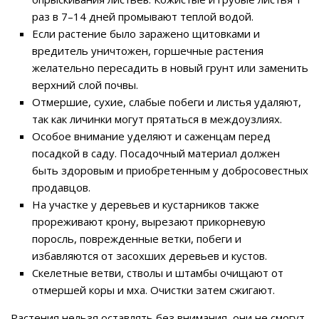
раз в 7–14 дней промывают теплой водой.
Если растение было заражено щитовками и
вредитель уничтожен, горшечные растения
желательно пересадить в новый грунт или заменить
верхний слой почвы.
Отмершие, сухие, слабые побеги и листья удаляют,
так как личинки могут прятаться в междоузлиях.
Особое внимание уделяют и саженцам перед
посадкой в саду. Посадочный материал должен
быть здоровым и приобретенным у добросовестных
продавцов.
На участке у деревьев и кустарников также
прореживают крону, вырезают прикорневую
поросль, поврежденные ветки, побеги и
избавляются от засохших деревьев и кустов.
Скелетные ветви, стволы и штамбы очищают от
отмершей коры и мха. Очистки затем сжигают.
Растения нельзя оставлять без внимания, они не смогут