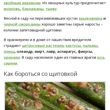
хвойным деревьям
. Из овощных культур предпочитает
морковь
,
баклажаны
,
тыкву
.
Весной в саду на перезимовавших кустах
крыжовника
и
черной смородины
хорошо заметны серые наросты –
колонии запятовидной щитовки.
В оранжереях и в доме от нашествия вредителя
страдают
цитрусовые растения
,
кактусы
,
пальмы
,
плющ
, олеандр, мирт, лавр, аспарагус, фикусы,
орхидеи
. В саду насекомое один из главных врагов
роз
,
сирени
.
Как бороться со щитовкой