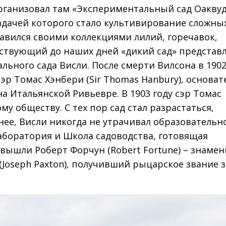
организовал там «Экспериментальный сад Оакву
задачей которого стало культивирование сложны
авился своими коллекциями лилий, горечавок,
ствующий до наших дней «дикий сад» представл
ьного сада Висли. После смерти Вилсона в 1902
р Томас Хэнбери (Sir Thomas Hanbury), основат
на Итальянской Ривьевре. В 1903 году сэр Томас
у обществу. С тех пор сад стал разрастаться,
нее, Висли никогда не утрачивал образовательн
лаборатория и Школа садоводства, готовящая
 вышли Роберт Форчун (Robert Fortune) – знаме
(Joseph Paxton), получивший рыцарское звание з