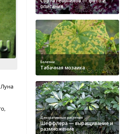
Сорта георгинов — фото и
описания
Болезни
Табачная мозаика
 Луна
о,
е
Декоративные растения
Шеффлера — выращивание и
размножение