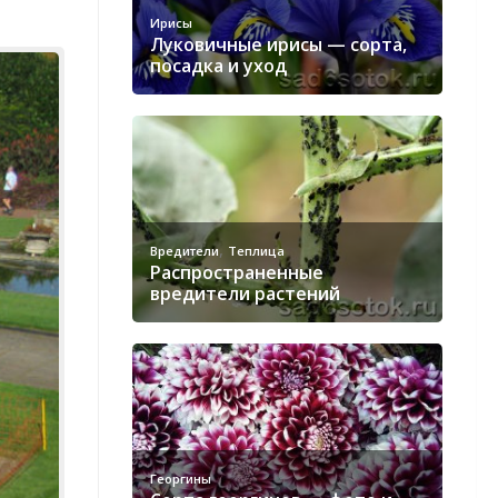
Ирисы
Луковичные ирисы — сорта,
посадка и уход
,
Вредители
Теплица
Распространенные
вредители растений
Георгины