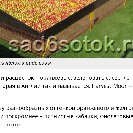
з яблок в виде совы
и расцветок – оранжевые, зеленоватые, светло-
орая в Англии так и называется: Harvest Moon –
ву разнообразных оттенков оранжевого и желтог
 поскромнее – пятнистые кабачки, фиолетовы
ттенком.