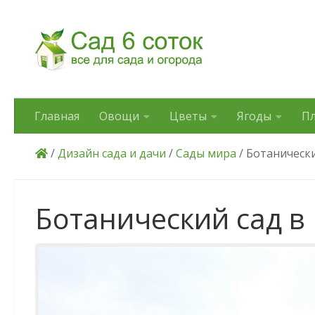
Skip to content
Главная
Овощи
Цветы
Ягоды
П
/
Дизайн сада и дачи
/
Сады мира
/ Ботанически
Ботанический сад в 