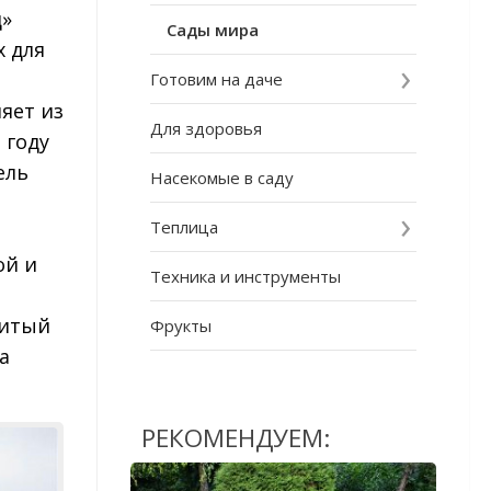
д»
Сады мира
х для
Готовим на даче
яет из
Для здоровья
 году
ель
Насекомые в саду
Теплица
ой и
Техника и инструменты
нитый
Фрукты
а
РЕКОМЕНДУЕМ: