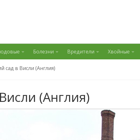
лодовые
Болезни
Вредители
Хвойные
й сад в Висли (Англия)
Висли (Англия)