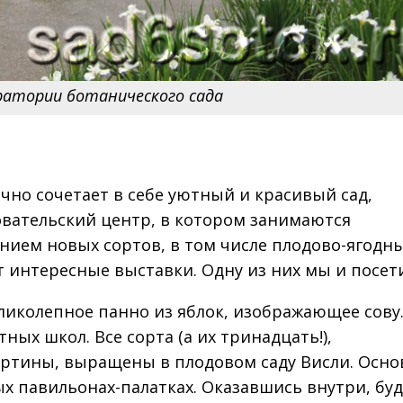
ратории ботанического сада
чно сочетает в себе уютный и красивый сад,
овательский центр, в котором занимаются
ием новых сортов, в том числе плодово-ягодны
 интересные выставки. Одну из них мы и посет
ликолепное панно из яблок, изображающее сову.
ных школ. Все сорта (а их тринадцать!),
артины, выращены в плодовом саду Висли. Осно
х павильонах-палатках. Оказавшись внутри, бу