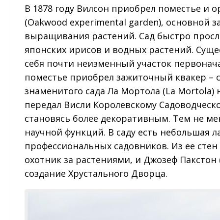
В 1878 году Вилсон приобрел поместье и 
(Oakwood experimental garden), основной 
выращивания растений. Сад быстро просл
японских ирисов и водных растений. Суще
себя почти неизменный участок первоначал
поместье приобрел зажиточный квакер – сэ
знаменитого сада Ла Мортола (La Mortola) 
передал Висли Королевскому Садоводческом
становясь более декоративным. Тем не ме
научной функций. В саду есть небольшая 
профессиональных садовников. Из ее стен
охотник за растениями, и Джозеф Пакстон 
создание Хрустального Дворца.