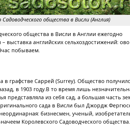
 Садоводческого общества в Висли (Англия)
дческого общества в Висли в Англии ежегодно
 – выставка английских сельхоздостижений: ов
йчас побываем.
а в графстве Саррей (Surrey). Общество получил
назад, в 1903 году.В то время лишь незначительн
я представляла из себя сад, а большая часть зе
оригинального сада в Висли был Джордж Фергюс
ь неординарная: бизнесмен, ученый, изобретател
начеем Королевского Садоводческого общества.