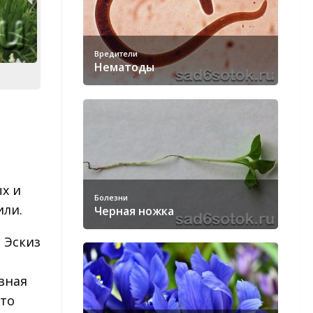
Вредители
Нематоды
х и
Болезни
или.
Черная ножка
 Эскиз
вная
дто