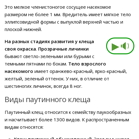
Это мелкое членистоногое сосущее насекомое
размером не более 1 мм. Вредитель имеет мягкое тело
эллипсовидной формы с выпуклой верхней частью и
плоской нижней.
На разных стадиях развития у клеща
▶🔉
своя окраска
.
Прозрачные личинки
бывают светло-зелеными или бурыми с
темными пятнами по бокам.
Тело взрослого
насекомого
имеет оранжево-красный, ярко-красный,
желтый, зеленый оттенок. У них, в отличие от
шестиногих личинок, всегда 8 ног.
Виды паутинного клеща
Паутинный клещ относится к семейству паукообразных
и насчитывает более 1300 видов. К распространенным
видам относятся:
Клещ паутинный обыкновенный
. Этот вид живет