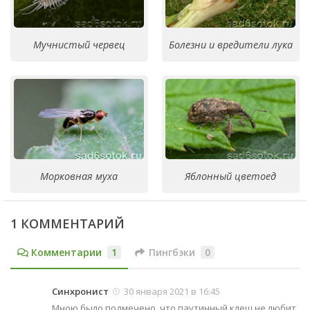
Мучнистый червец
Болезни и вредители лука
Морковная муха
Яблонный цветоед
1 КОММЕНТАРИЙ
Комментарии
1
Пингбэки
0
Синхронист
30 января 2021 в 16:45
Мною было подмечено, что паутинный клещ не любит