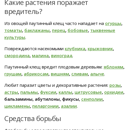
Какие растения поражает
вредитель?
Из овощей паутинный клещ часто нападает на
огурцы
,
томаты
,
баклажаны
,
перец
,
бобовые
,
тыквенные
культуры
.
Повреждаются насекомыми
клубника
,
крыжовник
,
смородина
,
малина
,
виноград
.
Паутинный клещ вредит плодовым деревьям:
яблоням
,
грушам
,
абрикосам
,
вишням
,
сливам
,
алыче
.
Любит паразит цветы и декоративные растения:
розы
,
астры
,
пальмы
,
фуксии
,
каллы
,
цитрусовые
,
орхидеи
,
бальзамины, абутилоны, фикусы,
сенполии
,
цикламены
,
пеларгонии
,
азалии
.
Средства борьбы