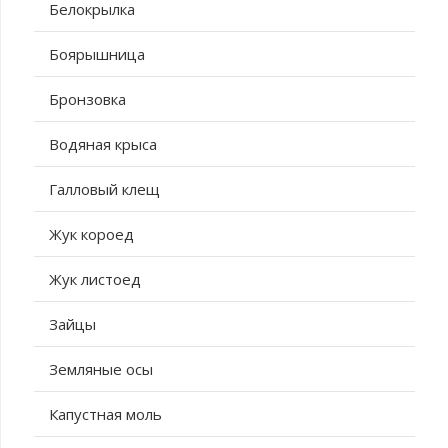
Белокрылка
Боярышница
Бронзовка
Водяная крыса
Галловый клещ
Жук короед
Жук листоед
Зайцы
Земляные осы
Капустная моль